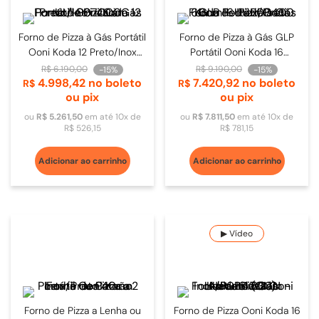
Forno de Pizza à Gás Portátil
Forno de Pizza à Gás GLP
Ooni Koda 12 Preto/Inox
Portátil Ooni Koda 16
40cm - UU-P07000
Inox/Preto 60cm -
R$
6
.
190
,
00
R$
9
.
190
,
00
-
15%
-
15%
4
.
998
,
42
no boleto
7
.
420
,
92
no boleto
UUP0B400
R$
R$
ou pix
ou pix
ou
R$
5
.
261
,
50
em até
10
x de
ou
R$
7
.
811
,
50
em até
10
x de
R$
526
,
15
R$
781
,
15
Adicionar ao carrinho
Adicionar ao carrinho
▶ Vídeo
Forno de Pizza a Lenha ou
Forno de Pizza Ooni Koda 16