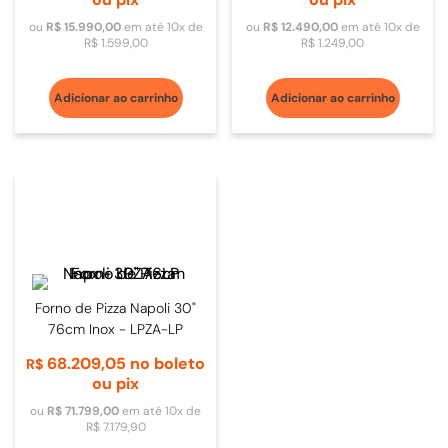
ou
R$
15
.
990
,
00
em até
10
x de
ou
R$
12
.
490
,
00
em até
10
x de
R$
1
.
599
,
00
R$
1
.
249
,
00
Adicionar ao carrinho
Adicionar ao carrinho
Forno de Pizza Napoli 30"
76cm Inox - LPZA-LP
68
.
209
,
05
no boleto
R$
ou pix
ou
R$
71
.
799
,
00
em até
10
x de
R$
7
.
179
,
90