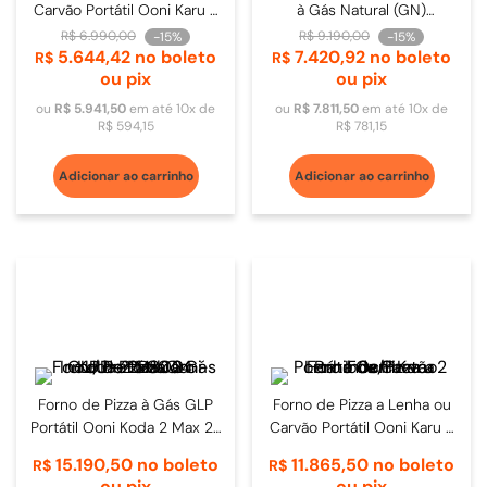
Carvão Portátil Ooni Karu 2
à Gás Natural (GN)
Inox/Preto 40cm
Inox/Preto 60cm -
R$
6
.
990
,
00
R$
9
.
190
,
00
-
15%
-
15%
5
.
644
,
42
no boleto
7
.
420
,
92
no boleto
UUP0B400GN
R$
R$
ou pix
ou pix
ou
R$
5
.
941
,
50
em até
10
x de
ou
R$
7
.
811
,
50
em até
10
x de
R$
594
,
15
R$
781
,
15
Adicionar ao carrinho
Adicionar ao carrinho
Forno de Pizza à Gás GLP
Forno de Pizza a Lenha ou
Portátil Ooni Koda 2 Max 24
Carvão Portátil Ooni Karu 2
Inox/Preto 80cm - UU-
Pro Inox/Preto 50cm
15
.
190
,
50
no boleto
11
.
865
,
50
no boleto
R$
R$
P2B800
ou pix
ou pix