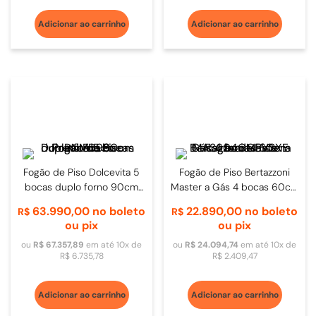
Adicionar ao carrinho
Adicionar ao carrinho
Fogão de Piso Dolcevita 5
Fogão de Piso Bertazzoni
bocas duplo forno 90cm
Master a Gás 4 bocas 60cm
Preto Fosco - RNMD96
Inox - MAS604GGEVSXE
63
.
990
,
00
no boleto
22
.
890
,
00
no boleto
R$
R$
ou pix
ou pix
ou
R$
67
.
357
,
89
em até
10
x de
ou
R$
24
.
094
,
74
em até
10
x de
R$
6
.
735
,
78
R$
2
.
409
,
47
Adicionar ao carrinho
Adicionar ao carrinho