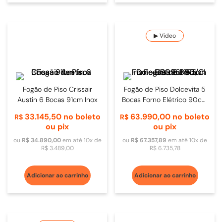
▶ Vídeo
Fogão de Piso Crissair
Fogão de Piso Dolcevita 5
Austin 6 Bocas 91cm Inox
Bocas Forno Elétrico 90cm
Inox - RSG96MFT/CI
33
.
145
,
50
no boleto
63
.
990
,
00
no boleto
R$
R$
ou pix
ou pix
ou
R$
34
.
890
,
00
em até
10
x de
ou
R$
67
.
357
,
89
em até
10
x de
R$
3
.
489
,
00
R$
6
.
735
,
78
Adicionar ao carrinho
Adicionar ao carrinho