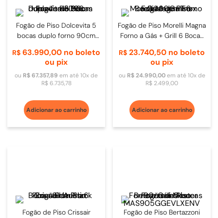
Fogão de Piso Dolcevita 5
Fogão de Piso Morelli Magna
bocas duplo forno 90cm
Forno a Gás + Grill 6 Bocas
Inox - RSD96
90cm Inox
63
.
990
,
00
no boleto
23
.
740
,
50
no boleto
R$
R$
ou pix
ou pix
ou
R$
67
.
357
,
89
em até
10
x de
ou
R$
24
.
990
,
00
em até
10
x de
R$
6
.
735
,
78
R$
2
.
499
,
00
Adicionar ao carrinho
Adicionar ao carrinho
Fogão de Piso Crissair
Fogão de Piso Bertazzoni