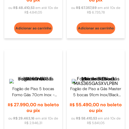
ou
R$
48
.
410
,
53
em até
10
x de
ou
R$
67
.
357
,
89
em até
10
x de
R$
4
.
841
,
05
R$
6
.
735
,
78
Adicionar ao carrinho
Adicionar ao carrinho
Fogão de Piso 5 bocas
Fogão de Piso a Gás Master
Forno Gás 70cm Inox -
5 bocas 91cm Inox/Black
M76GV/C
Nickel 110V -
27
.
990
,
00
no boleto
55
.
490
,
00
no boleto
R$
R$
MAS365GASXVLPBN
ou pix
ou pix
ou
R$
29
.
463
,
16
em até
10
x de
ou
R$
58
.
410
,
53
em até
10
x de
R$
2
.
946
,
31
R$
5
.
841
,
05