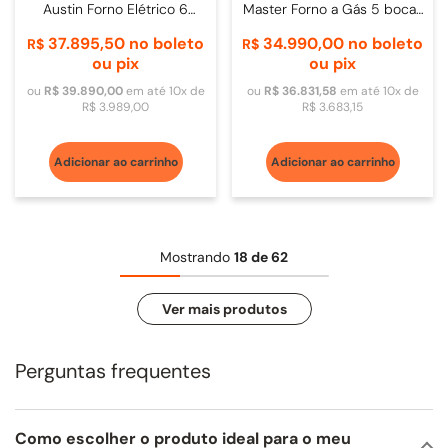
Austin Forno Elétrico 6
Master Forno a Gás 5 bocas
Bocas 91cm Black
90cm Inox -
37
.
895
,
50
no boleto
34
.
990
,
00
no boleto
R$
R$
MAS905GGEVLXENV
ou pix
ou pix
ou
R$
39
.
890
,
00
em até
10
x de
ou
R$
36
.
831
,
58
em até
10
x de
R$
3
.
989
,
00
R$
3
.
683
,
15
Adicionar ao carrinho
Adicionar ao carrinho
Mostrando
18 de 62
Perguntas frequentes
Como escolher o produto ideal para o meu