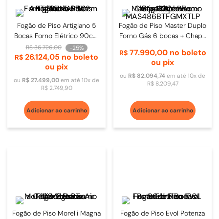
Fogão de Piso Artigiano 5
Fogão de Piso Master Duplo
Bocas Forno Elétrico 90cm
Forno Gás 6 bocas + Chapa
Inox - LNTC95MARTX2
122cm Inox 110V -
R$
36
.
726
,
00
-
25%
77
.
990
,
00
no boleto
R$
26
.
124
,
05
no boleto
MAS486BTFGMXTLP
R$
ou pix
ou pix
ou
R$
82
.
094
,
74
em até
10
x de
ou
R$
27
.
499
,
00
em até
10
x de
R$
8
.
209
,
47
R$
2
.
749
,
90
Adicionar ao carrinho
Adicionar ao carrinho
Fogão de Piso Morelli Magna
Fogão de Piso Evol Potenza