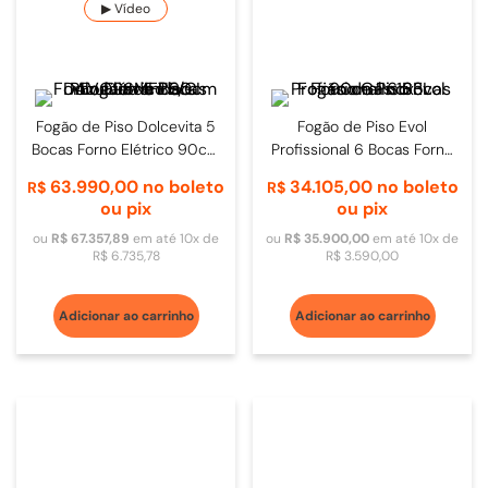
▶ Vídeo
Fogão de Piso Dolcevita 5
Fogão de Piso Evol
Bocas Forno Elétrico 90cm
Profissional 6 Bocas Forno
Azul Lavanda -
Gás 163L 90cm Inox
63
.
990
,
00
no boleto
34
.
105
,
00
no boleto
R$
R$
RLVG96MFTE/CI
ou pix
ou pix
ou
R$
67
.
357
,
89
em até
10
x de
ou
R$
35
.
900
,
00
em até
10
x de
R$
6
.
735
,
78
R$
3
.
590
,
00
Adicionar ao carrinho
Adicionar ao carrinho