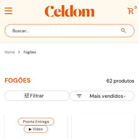
0
Buscar...
fogões
FOGÕES
62
produtos
Filtrar
Mais vendidos
Pronta Entrega
▶ Vídeo