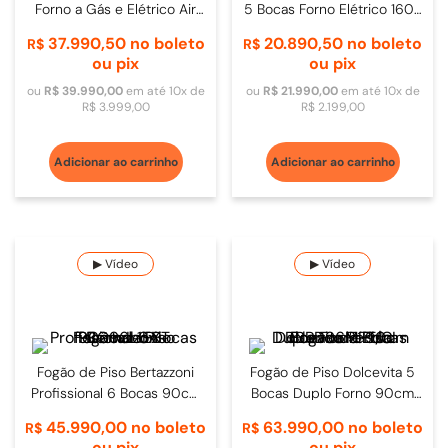
Forno a Gás e Elétrico Air
5 Bocas Forno Elétrico 160L
Fryer 6 Bocas 120cm Inox
90cm Inox
37
.
990
,
50
no boleto
20
.
890
,
50
no boleto
R$
R$
ou pix
ou pix
ou
R$
39
.
990
,
00
em até
10
x de
ou
R$
21
.
990
,
00
em até
10
x de
R$
3
.
999
,
00
R$
2
.
199
,
00
Adicionar ao carrinho
Adicionar ao carrinho
▶ Vídeo
▶ Vídeo
Fogão de Piso Bertazzoni
Fogão de Piso Dolcevita 5
Profissional 6 Bocas 90cm
Bocas Duplo Forno 90cm
Inox - PRO96L1EXT
Branco Pérola
45
.
990
,
00
no boleto
63
.
990
,
00
no boleto
R$
R$
RBPD96MFT/CI
ou pix
ou pix