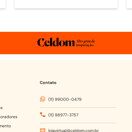
Contato
(11) 99000-0479
as
(11) 98977-3757
coradores
mento
lojavirtual@celdom.com.br