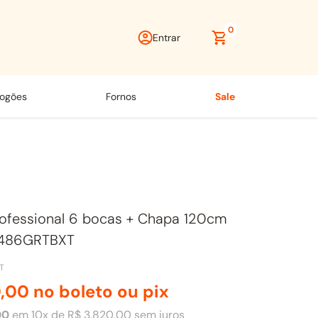
0
Entrar
fogões
fornos
sale
ofessional 6 bocas + Chapa 120cm
F486GRTBXT
T
0
,
00
no boleto ou pix
00
em
10
x de
R$
3
.
820
,
00
sem juros