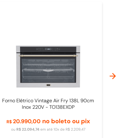
Forno Elétrico Vintage Air Fry 138L 90cm
Inox 220V - TO138EXDP
no boleto ou pix
20
.
990
,
00
R$
Adicionar ao carrinho
ou
R$
22
.
094
,
74
em até
10
x de
R$
2
.
209
,
47