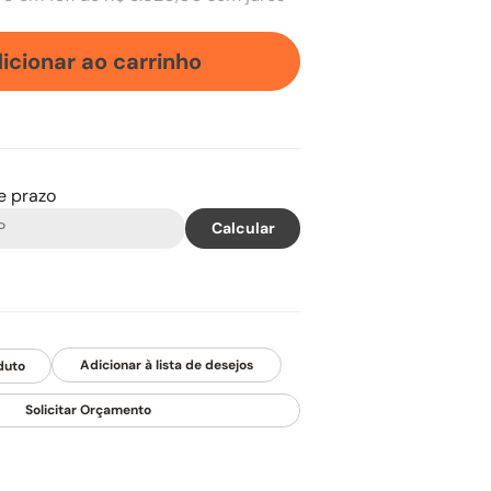
icionar ao carrinho
 e prazo
duto
Solicitar Orçamento