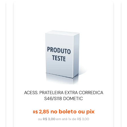
ACESS. PRATELEIRA EXTRA CORREDICA
S46/S118 DOMETIC
no boleto ou pix
2
,
85
R$
Adicionar ao carrinho
ou
R$
3
,
00
em até
1
x de
R$
3
,
00