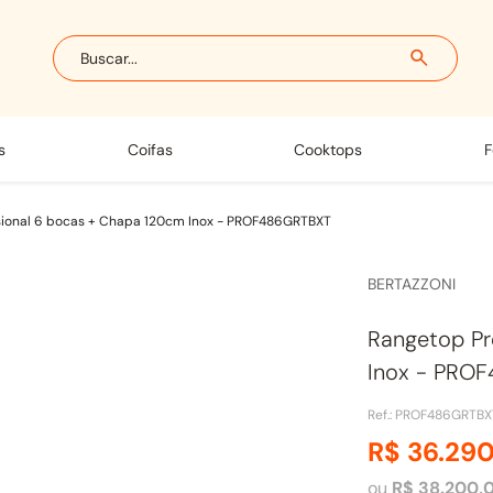
Buscar...
s
coifas
cooktops
sional 6 bocas + Chapa 120cm Inox - PROF486GRTBXT
BERTAZZONI
Rangetop Pr
Inox - PRO
Ref.
:
PROF486GRTBX
R$
36
.
29
ou
R$
38
.
200
,