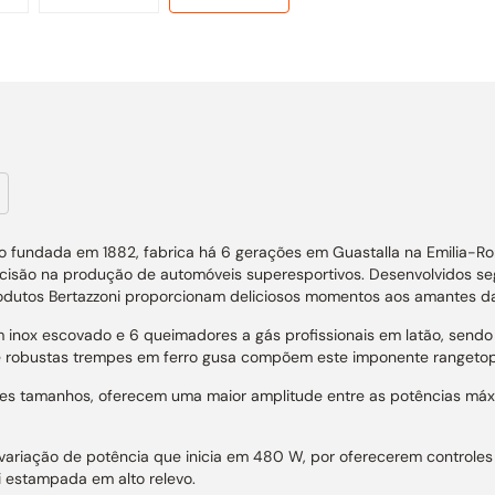
o fundada em 1882, fabrica há 6 gerações em Guastalla na Emilia-Rom
recisão na produção de automóveis superesportivos. Desenvolvidos se
odutos Bertazzoni proporcionam deliciosos momentos aos amantes da c
 escovado e 6 queimadores a gás profissionais em latão, sendo 2 
 robustas trempes em ferro gusa compõem este imponente rangetop B
ntes tamanhos, oferecem uma maior amplitude entre as potências má
riação de potência que inicia em 480 W, por oferecerem controles
i estampada em alto relevo.