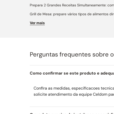
Prepara 2 Grandes Receitas Simultaneamente: com
Grill de Mesa: prepare vários tipos de alimentos 
Design Profissional: acabamento em aço inox esco
Ver mais
Embutível: o rangetop pode ser instalado em um 
contar com laterais em inox.
Manípulos em Alumínio Maciço: elevada robustez
Perguntas frequentes sobre 
Trempes Profissionais: em ferro gusa esmaltado ext
Mesa em Aço Inox 304: de altíssima qualidade, não
Suporte para Panelas Wok: permite utilizar o queima
Como confirmar se este produto e adequ
Painel de Controle: embutido embaixo da mesa par
Confira as medidas, especificacoes tecnicas
Sistema de Segurança Gas-Stop: presente em todo
solicite atendimento da equipe Celdom pa
apague.
Produto com Certificação RoHS: elimina a utilizaç
de cromo e bifenil.