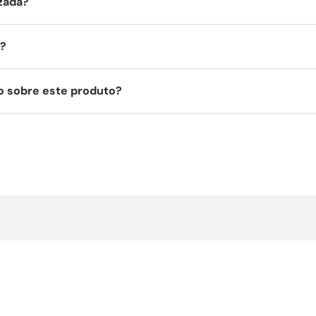
izada?
a?
o sobre este produto?