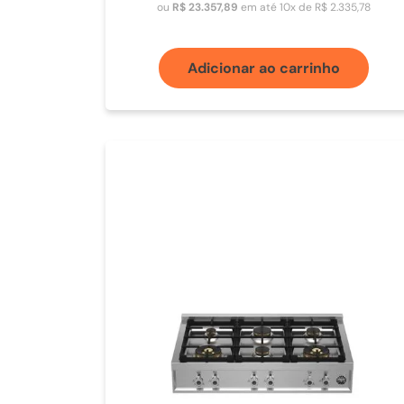
ou
R$
23
.
357
,
89
em até
10
x de
R$
2
.
335
,
78
Adicionar ao carrinho