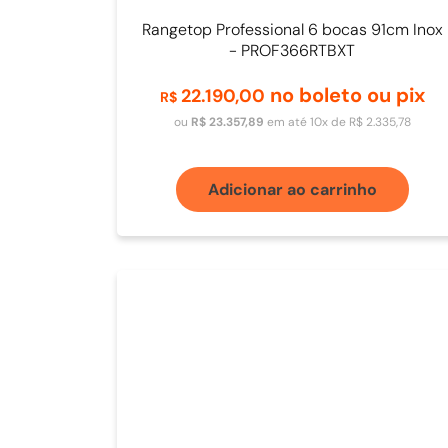
Rangetop Professional 6 bocas 91cm Inox
- PROF366RTBXT
no boleto ou pix
22
.
190
,
00
R$
ou
R$
23
.
357
,
89
em até
10
x de
R$
2
.
335
,
78
Adicionar ao carrinho