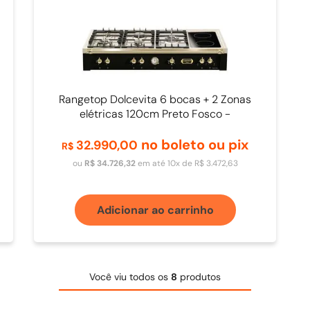
Rangetop Dolcevita 6 bocas + 2 Zonas
elétricas 120cm Preto Fosco -
TRNM126/5C
no boleto ou pix
32
.
990
,
00
R$
ou
R$
34
.
726
,
32
em até
10
x de
R$
3
.
472
,
63
Adicionar ao carrinho
Você viu todos os
8
produtos