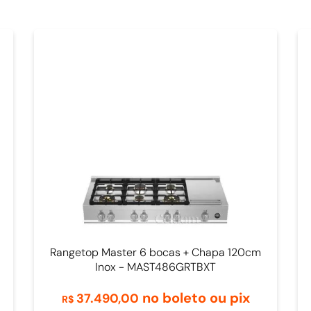
Rangetop Master 6 bocas + Chapa 120cm
Inox - MAST486GRTBXT
no boleto ou pix
37
.
490
,
00
R$