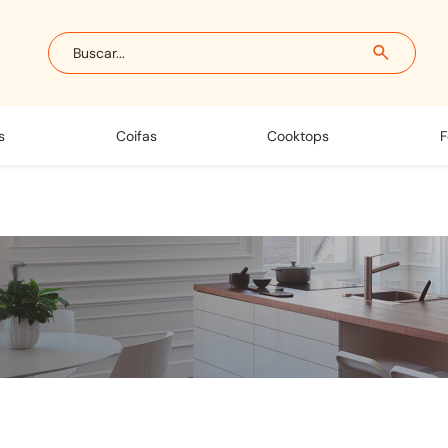
Buscar...
s
coifas
cooktops