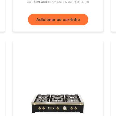
ou
R$
39
.
463
,
16
em até
10
x de
R$
3
.
946
,
31
Adicionar ao carrinho