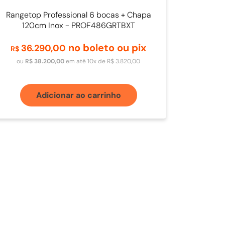
Rangetop Professional 6 bocas + Chapa
120cm Inox - PROF486GRTBXT
no boleto ou pix
36
.
290
,
00
R$
ou
R$
38
.
200
,
00
em até
10
x de
R$
3
.
820
,
00
Adicionar ao carrinho