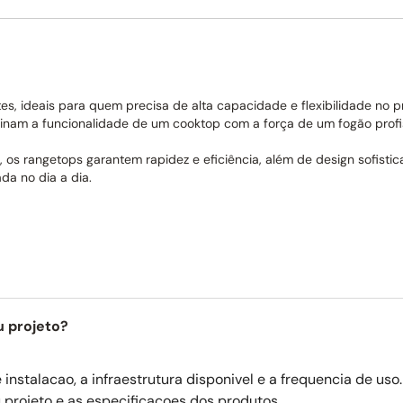
s, ideais para quem precisa de alta capacidade e flexibilidade no 
binam a funcionalidade de um cooktop com a força de um fogão profis
 os rangetops garantem rapidez e eficiência, além de design sofisti
a no dia a dia.
u projeto?
instalacao, a infraestrutura disponivel e a frequencia de us
 projeto e as especificacoes dos produtos.