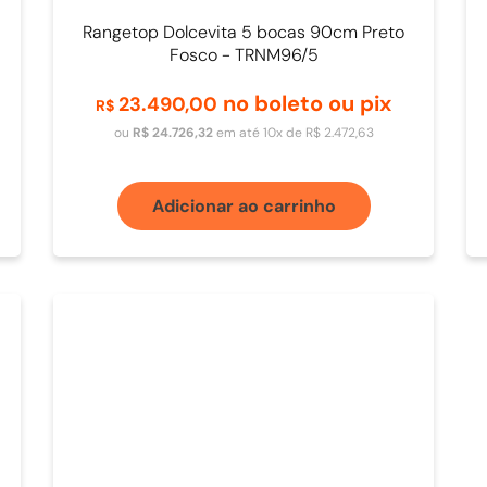
Rangetop Dolcevita 5 bocas 90cm Preto
Fosco - TRNM96/5
no boleto ou pix
23
.
490
,
00
R$
ou
R$
24
.
726
,
32
em até
10
x de
R$
2
.
472
,
63
Adicionar ao carrinho