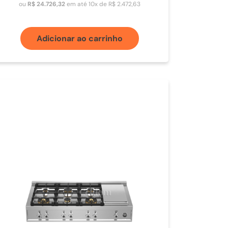
ou
R$
24
.
726
,
32
em até
10
x de
R$
2
.
472
,
63
Adicionar ao carrinho