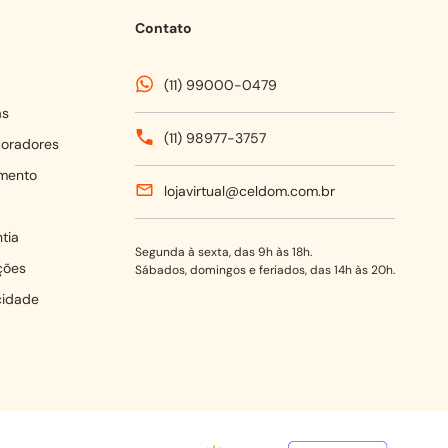
Contato
(11) 99000-0479
as
(11) 98977-3757
coradores
mento
lojavirtual@celdom.com.br
tia
Segunda à sexta, das 9h às 18h.
ções
Sábados, domingos e feriados, das 14h às 20h.
acidade