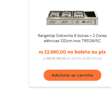
Rangetop Dolcevita 6 bocas + 2 Zonas
elétricas 120cm Inox TRS126/5C
no boleto ou pix
32
.
990
,
00
R$
ou
R$
34
.
726
,
32
em até
10
x de
R$
3
.
472
,
63
Adicionar ao carrinho