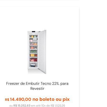
Freezer de Embutir Tecno 221L para
Revestir
no boleto ou pix
14
.
490
,
00
R$
ou
R$
15
.
252
,
63
em até
10
x de
R$
1
.
525
,
26