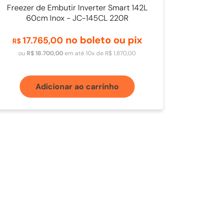
Freezer de Embutir Inverter Smart 142L
60cm Inox - JC-145CL 220R
no boleto ou pix
17
.
765
,
00
R$
ou
R$
18
.
700
,
00
em até
10
x de
R$
1
.
870
,
00
Adicionar ao carrinho