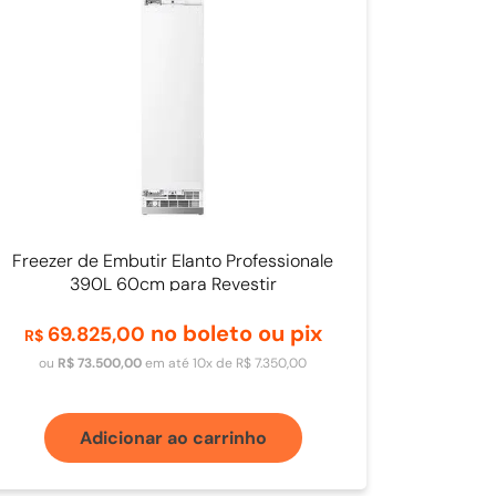
Freezer de Embutir Elanto Professionale
390L 60cm para Revestir
no boleto ou pix
69
.
825
,
00
R$
ou
R$
73
.
500
,
00
em até
10
x de
R$
7
.
350
,
00
Adicionar ao carrinho