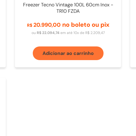
Freezer Tecno Vintage 100L 60cm Inox -
TR10 FZDA
no boleto ou pix
20
.
990
,
00
R$
ou
R$
22
.
094
,
74
em até
10
x de
R$
2
.
209
,
47
Adicionar ao carrinho