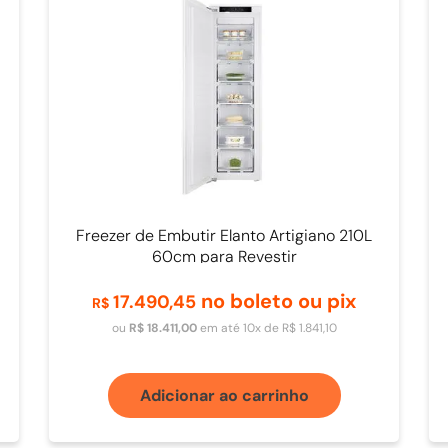
Freezer de Embutir Elanto Artigiano 210L
60cm para Revestir
no boleto ou pix
17
.
490
,
45
R$
ou
R$
18
.
411
,
00
em até
10
x de
R$
1
.
841
,
10
Adicionar ao carrinho