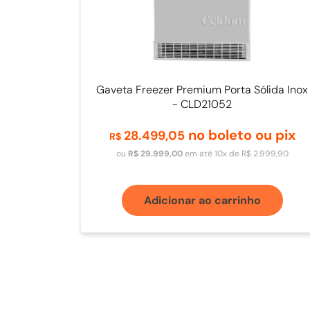
Gaveta Freezer Premium Porta Sólida Inox
- CLD21052
no boleto ou pix
28
.
499
,
05
R$
ou
R$
29
.
999
,
00
em até
10
x de
R$
2
.
999
,
90
Adicionar ao carrinho