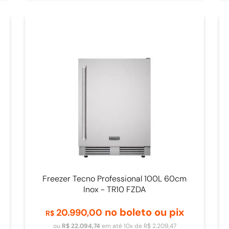
Freezer Tecno Professional 100L 60cm
Inox - TR10 FZDA
no boleto ou pix
20
.
990
,
00
R$
ou
R$
22
.
094
,
74
em até
10
x de
R$
2
.
209
,
47