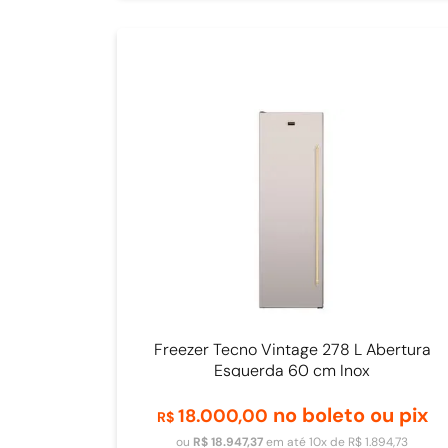
Freezer Tecno Vintage 278 L Abertura
Esquerda 60 cm Inox
no boleto ou pix
18
.
000
,
00
R$
ou
R$
18
.
947
,
37
em até
10
x de
R$
1
.
894
,
73