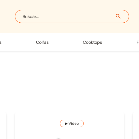
Buscar...
s
coifas
cooktops
▶ Vídeo