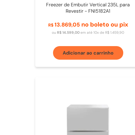
Freezer de Embutir Vertical 235L para
Revestir - FNI5182A1
no boleto ou pix
13
.
869
,
05
R$
ou
R$
14
.
599
,
00
em até
10
x de
R$
1
.
459
,
90
Adicionar ao carrinho