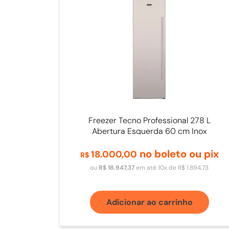
Freezer Tecno Professional 278 L
Abertura Esquerda 60 cm Inox
no boleto ou pix
18
.
000
,
00
R$
ou
R$
18
.
947
,
37
em até
10
x de
R$
1
.
894
,
73
Adicionar ao carrinho