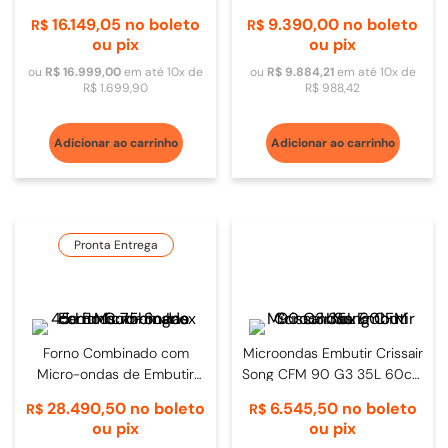
60cm Preto/Inox -
Original 25L 60cm Inox
16
.
149
,
05
no boleto
9
.
390
,
00
no boleto
R$
R$
BCM4547A10XBR
ou pix
ou pix
ou
R$
16
.
999
,
00
em até
10
x de
ou
R$
9
.
884
,
21
em até
10
x de
R$
1
.
699
,
90
R$
988
,
42
Adicionar ao carrinho
Adicionar ao carrinho
Pronta Entrega
Forno Combinado com
Microondas Embutir Crissair
Micro-ondas de Embutir
Song CFM 90 G3 35L 60cm
Sogna 45 Litros 75cm Inox
Inox
28
.
490
,
50
no boleto
6
.
545
,
50
no boleto
R$
R$
ou pix
ou pix