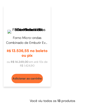
Forno Micro-ondas
Combinado de Embutir Evol
35L 60cm Inox Vidro Preto
13
.
536
,
55
no boleto
R$
ou pix
ou
R$
14
.
249
,
00
em até
10
x de
R$
1
.
424
,
90
Adicionar ao carrinho
Você viu todos os
13
produtos