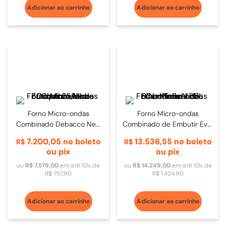
Adicionar ao carrinho
Adicionar ao carrinho
Forno Micro-ondas
Forno Micro-ondas
Combinado Debacco New
Combinado de Embutir Evol
Zurique 25 Litros 60cm
35L 60cm Inox Vidro Preto
7
.
200
,
05
no boleto
13
.
536
,
55
no boleto
R$
R$
Inox/Vidro
ou pix
ou pix
ou
R$
7
.
579
,
00
em até
10
x de
ou
R$
14
.
249
,
00
em até
10
x de
R$
757
,
90
R$
1
.
424
,
90
Adicionar ao carrinho
Adicionar ao carrinho