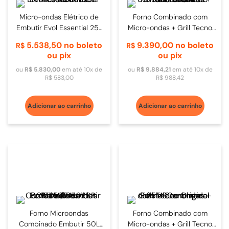
Micro-ondas Elétrico de
Forno Combinado com
Embutir Evol Essential 25L
Micro-ondas + Grill Tecno
Preto
Professional 25L 60cm Inox
5
.
538
,
50
no boleto
9
.
390
,
00
no boleto
R$
R$
ou pix
ou pix
ou
R$
5
.
830
,
00
em até
10
x de
ou
R$
9
.
884
,
21
em até
10
x de
R$
583
,
00
R$
988
,
42
Adicionar ao carrinho
Adicionar ao carrinho
Forno Microondas
Forno Combinado com
Combinado Embutir 50L
Micro-ondas + Grill Tecno