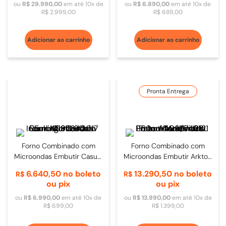
ou
R$
29
.
990
,
00
em até
10
x de
ou
R$
6
.
890
,
00
em até
10
x de
R$
2
.
999
,
00
R$
689
,
00
Adicionar ao carrinho
Adicionar ao carrinho
Pronta Entrega
Forno Combinado com
Forno Combinado com
Microondas Embutir Casual
Microondas Embutir Arkton
Cooking 31L 60cm Inox -
38L 60cm Inox/Vidro Preto
6
.
640
,
50
no boleto
13
.
290
,
50
no boleto
R$
R$
4092840017
- 4092740121
ou pix
ou pix
ou
R$
6
.
990
,
00
em até
10
x de
ou
R$
13
.
990
,
00
em até
10
x de
R$
699
,
00
R$
1
.
399
,
00