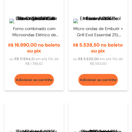
Forno combinado com
Micro-ondas de Embutir +
Microondas Elétrico de
Grill Evol Essential 25L
Embutir 38L Original 60cm
Inox/Vidro
16
.
990
,
00
no boleto
5
.
538
,
50
no boleto
R$
R$
Inox - TK38EXDB
ou pix
ou pix
ou
R$
17
.
884
,
21
em até
10
x de
ou
R$
5
.
830
,
00
em até
10
x de
R$
1
.
788
,
42
R$
583
,
00
Adicionar ao carrinho
Adicionar ao carrinho