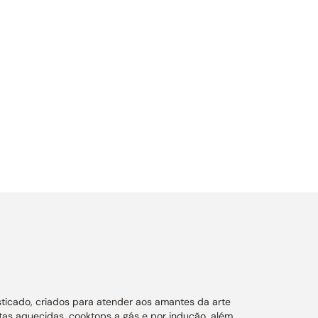
ticado, criados para atender aos amantes da arte
vetas aquecidas, cooktops a gás e por indução, além