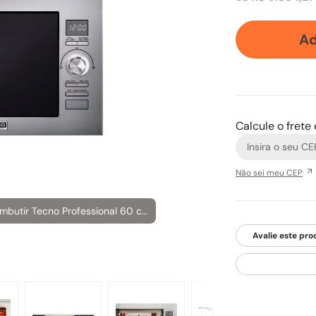
Ad
Calcule o frete
Não sei meu CEP
Forno Micro-ondas Combinado de embutir Tecno Professional 60 cm com acabamento em inoxx e vidro preto.
Avalie este pro