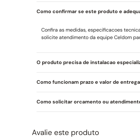
Segurança e durabilidade:
ventilador de resfriame
Como confirmar se este produto e adequ
Largura comercial:
60 cm.
Confira as medidas, especificacoes tecnicas
solicite atendimento da equipe Celdom pa
O produto precisa de instalacao especial
Como funcionam prazo e valor de entreg
Como solicitar orcamento ou atendiment
Avalie este produto