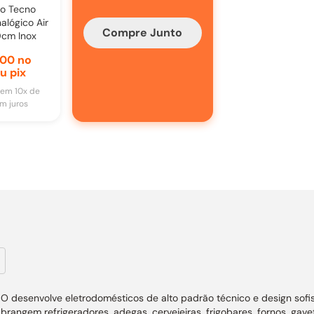
co Tecno
alógico Air
Compre Junto
0cm Inox
,00
no
u pix
em
10
x de
m juros
desenvolve eletrodomésticos de alto padrão técnico e design sofis
 abrangem refrigeradores, adegas, cervejeiras, frigobares, fornos, ga