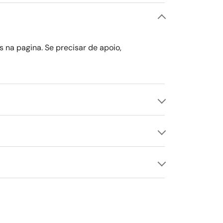
ça no painel para evitar o uso por crianças.
s na pagina. Se precisar de apoio,