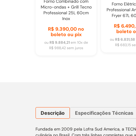
Forno Combinado com
Forno Elétri
Micro-ondas + Grill Tecno
Professional An
Professional 25L 60cm
Fryer 67L 6
Inox
R$ 6.490
R$ 9.390,00
no
boleto o
boleto ou pix
ou
R$ 6.831,58
ou
R$ 9.884,21
em
10
x de
R$ 683,15
se
R$ 988,42
sem juros
Descrição
Especificações Técnicas
Fundada em 2009 pela Lofra Sud America, a TECNO 
culinária no Brasil. Com três linhas completas que