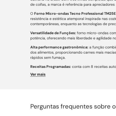
de coifas, a marca é referência para apreciador
O
Forno Micro-ondas Tecno Professional TM25E
resistência e estética atemporal inspirada nas cozi
contemporâneas, enquanto as tecnologias de preci
Versatilidade de Funções:
forno micro-ondas comb
potência, oferecendo mais liberdade e agilidade no
Alta performance gastronômica:
a função combin
dos alimentos, proporcionando carnes mais macias,
rápidos sem fumaça.
Receitas Programadas:
conta com 8 receitas auto
de preparo conforme o peso do alimento.
Ver mais
Ampla capacidade interna:
seus 25 litros acomod
Design e acabamento:
elegante composição em aço
sofisticada com os demais produtos da linha Tecno
Praticidade no dia a dia:
a função descongelament
Perguntas frequentes sobre 
mais precisão e eficiência no uso diário.