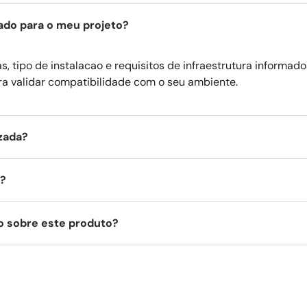
nto que protege a marcenaria ao redor do produto e trava de seguran
ado para o meu projeto?
, tipo de instalacao e requisitos de infraestrutura informado
ra validar compatibilidade com o seu ambiente.
izada?
a?
o sobre este produto?