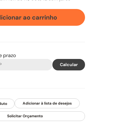
icionar ao carrinho
 e prazo
duto
Solicitar Orçamento