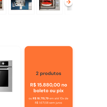
2
produtos
R$ 15.880,00
no
boleto ou pix
ou
R$ 16.715,79
em até
10
x de
R$ 1.671,58
sem juros