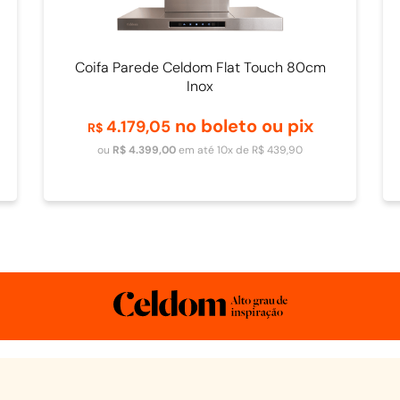
Coifa Parede Celdom Flat Touch 80cm
Inox
no boleto ou pix
4
.
179
,
05
R$
Adicionar ao carrinho
ou
R$
4
.
399
,
00
em até
10
x de
R$
439
,
90