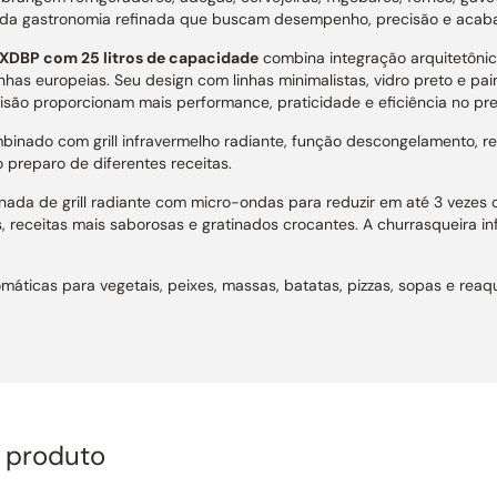
es da gastronomia refinada que buscam desempenho, precisão e acab
XDBP com 25 litros de capacidade
combina integração arquitetônic
nhas europeias. Seu design com linhas minimalistas, vidro preto e pai
são proporcionam mais performance, praticidade e eficiência no prep
inado com grill infravermelho radiante, função descongelamento, re
 preparo de diferentes receitas.
ada de grill radiante com micro-ondas para reduzir em até 3 vezes o
 receitas mais saborosas e gratinados crocantes. A churrasqueira i
máticas para vegetais, peixes, massas, batatas, pizzas, sopas e re
am travessas de até 31 cm de diâmetro com praticidade e excelente 
 inox escovado não poroso, vidro preto e painel digital integrado s
 Professional.
o + cozimento prepara alimentos com um único comando, enquanto
o produto