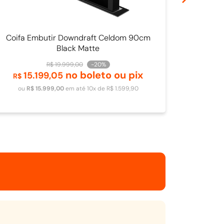
Coifa Embutir Downdraft Celdom 90cm
Black Matte
R$
19
.
999
,
00
-
20%
no boleto ou pix
15
.
199
,
05
Adicionar ao carrinho
R$
ou
R$
15
.
999
,
00
em até
10
x de
R$
1
.
599
,
90