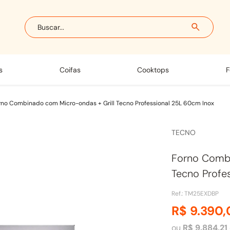
Buscar...
s
coifas
cooktops
rno Combinado com Micro-ondas + Grill Tecno Professional 25L 60cm Inox
TECNO
Forno Combi
Tecno Profe
Ref.
:
TM25EXDBP
R$
9
.
390
,
ou
R$
9
.
884
,
21