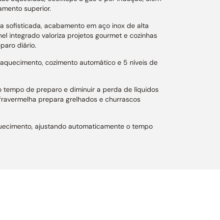
amento superior.
a sofisticada, acabamento em aço inox de alta
nel integrado valoriza projetos gourmet e cozinhas
aro diário.
aquecimento, cozimento automático e 5 níveis de
 tempo de preparo e diminuir a perda de líquidos
nfravermelha prepara grelhados e churrascos
aquecimento, ajustando automaticamente o tempo
aproveitamento interno.
em frestas aparentes, criando uma integração
 o descongelamento por tempo ou peso oferece