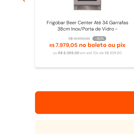
Frigobar Beer Center Até 34 Garrafas
38cm Inox/Porta de Vidro -
4093840009
R$
13
.
990
,
00
-
40%
no boleto ou pix
7
.
979
,
05
Adicionar ao carrinho
R$
ou
R$
8
.
399
,
00
em até
10
x de
R$
839
,
90