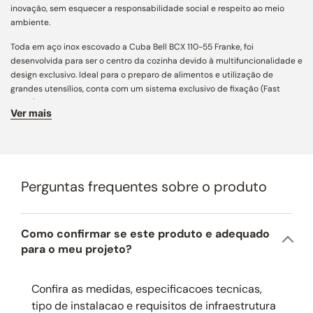
inovação, sem esquecer a responsabilidade social e respeito ao meio
ambiente.
Toda em aço inox escovado a Cuba Bell BCX 110-55 Franke, foi
desenvolvida para ser o centro da cozinha devido à multifuncionalidade e
design exclusivo. Ideal para o preparo de alimentos e utilização de
grandes utensílios, conta com um sistema exclusivo de fixação (Fast
Fixing) de fácil instalação. Esta cuba tem vedação perfeita e possui
Ver mais
ladrão oculto que oferece maior segurança contra transbordamentos.
Com profundidade de 20cm e acabamento toda em aço inox escovado,
seu formato retangular permite um ótimo aproveitamento de espaço
interno na cuba.
Perguntas frequentes sobre o produto
Cuba de Embutir.
Material Aço Inox 304.
Como confirmar se este produto e adequado
Apta para utilização de Triturador de Resíduos.
para o meu projeto?
Acompanha 01 válvula.
Confira as medidas, especificacoes tecnicas,
Não acompanha acessórios.
tipo de instalacao e requisitos de infraestrutura