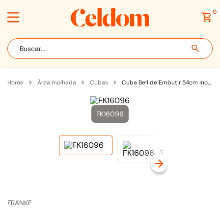
0
Buscar...
área molhada
cubas
Cuba Bell de Embutir 54cm Inox - 16096
FK16096
FRANKE