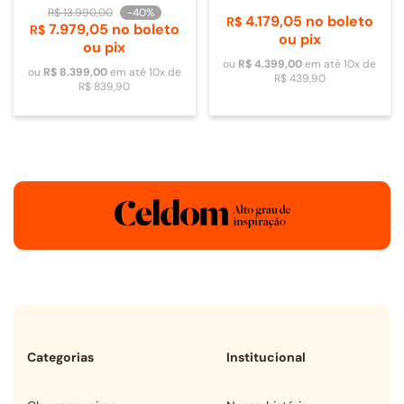
de Vidro - 4093840009
R$
13
.
990
,
00
-
40%
4
.
179
,
05
no boleto
R$
7
.
979
,
05
no boleto
R$
ou pix
ou pix
ou
R$
4
.
399
,
00
em até
10
x de
ou
R$
8
.
399
,
00
em até
10
x de
R$
439
,
90
R$
839
,
90
Categorias
Institucional