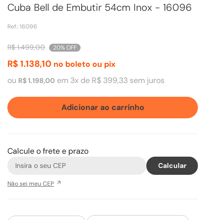
Cuba Bell de Embutir 54cm Inox - 16096
Ref.
:
16096
R$
1
.
499
,
00
20%
OFF
R$
1
.
138
,
10
no boleto ou pix
ou
em
3
x de
R$
399
,
33
sem juros
R$
1
.
198
,
00
Adicionar ao carrinho
Calcule o frete e prazo
Não sei meu CEP