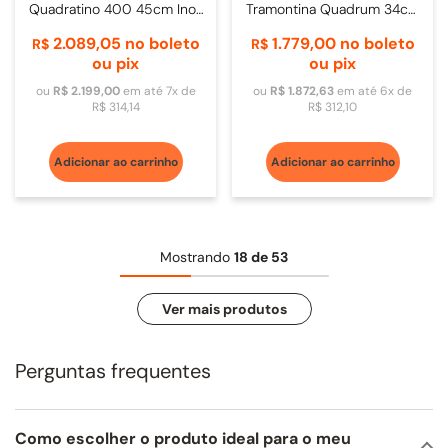
Quadratino 400 45cm Inox
Tramontina Quadrum 34cm
- 20.03.30400
Inox
2
.
089
,
05
no boleto
1
.
779
,
00
no boleto
R$
R$
ou pix
ou pix
ou
R$
2
.
199
,
00
em até
7
x de
ou
R$
1
.
872
,
63
em até
6
x de
R$
314
,
14
R$
312
,
10
Adicionar ao carrinho
Adicionar ao carrinho
Mostrando
18 de 53
Perguntas frequentes
Como escolher o produto ideal para o meu