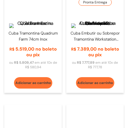
Pronta Entrega
Cuba Tramontina Quadrum
Cuba Embutir ou Sobrepor
Farm 74cm Inox
Tramontina Workstation
Quadrum C/ Acessórios
5
.
519
,
00
no boleto
7
.
389
,
00
no boleto
R$
R$
50cm Inox
ou pix
ou pix
ou
R$
5
.
809
,
47
em até
10
x de
ou
R$
7
.
777
,
89
em até
10
x de
R$
580
,
94
R$
777
,
78
Adicionar ao carrinho
Adicionar ao carrinho