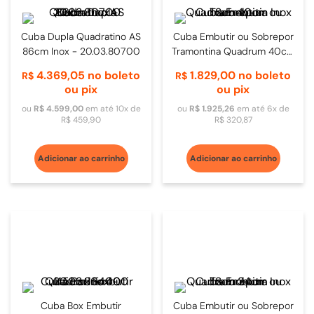
Cuba Dupla Quadratino AS
Cuba Embutir ou Sobrepor
86cm Inox - 20.03.80700
Tramontina Quadrum 40cm
Inox
4
.
369
,
05
no boleto
1
.
829
,
00
no boleto
R$
R$
ou pix
ou pix
ou
R$
4
.
599
,
00
em até
10
x de
ou
R$
1
.
925
,
26
em até
6
x de
R$
459
,
90
R$
320
,
87
Adicionar ao carrinho
Adicionar ao carrinho
Cuba Box Embutir
Cuba Embutir ou Sobrepor