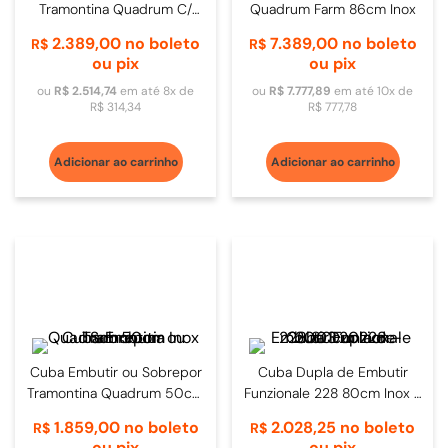
Tramontina Quadrum C/
Quadrum Farm 86cm Inox
Escape 70cm Inox
2
.
389
,
00
no boleto
7
.
389
,
00
no boleto
R$
R$
ou pix
ou pix
ou
R$
2
.
514
,
74
em até
8
x de
ou
R$
7
.
777
,
89
em até
10
x de
R$
314
,
34
R$
777
,
78
Adicionar ao carrinho
Adicionar ao carrinho
Cuba Embutir ou Sobrepor
Cuba Dupla de Embutir
Tramontina Quadrum 50cm
Funzionale 228 80cm Inox -
Inox
20.03.20228
1
.
859
,
00
no boleto
2
.
028
,
25
no boleto
R$
R$
ou pix
ou pix