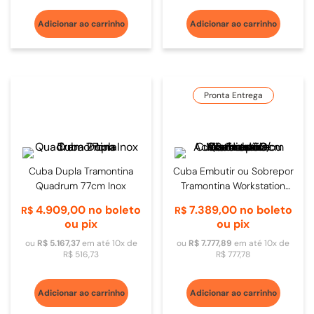
Adicionar ao carrinho
Adicionar ao carrinho
Pronta Entrega
Cuba Dupla Tramontina
Cuba Embutir ou Sobrepor
Quadrum 77cm Inox
Tramontina Workstation
Quadrum C/ Misturador +
4
.
909
,
00
no boleto
7
.
389
,
00
no boleto
R$
R$
Acessórios 50cm Inox
ou pix
ou pix
ou
R$
5
.
167
,
37
em até
10
x de
ou
R$
7
.
777
,
89
em até
10
x de
R$
516
,
73
R$
777
,
78
Adicionar ao carrinho
Adicionar ao carrinho