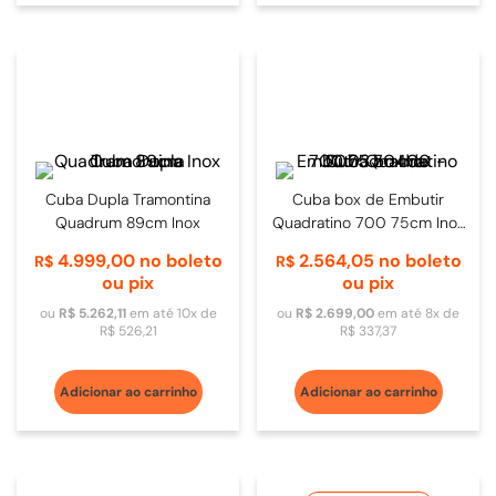
Cuba Dupla Tramontina
Cuba box de Embutir
Quadrum 89cm Inox
Quadratino 700 75cm Inox
- 20.03.70400
4
.
999
,
00
no boleto
2
.
564
,
05
no boleto
R$
R$
ou pix
ou pix
ou
R$
5
.
262
,
11
em até
10
x de
ou
R$
2
.
699
,
00
em até
8
x de
R$
526
,
21
R$
337
,
37
Adicionar ao carrinho
Adicionar ao carrinho