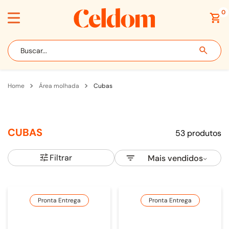
0
Buscar...
área molhada
cubas
CUBAS
53
produtos
Filtrar
Mais vendidos
Pronta Entrega
Pronta Entrega