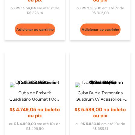
ou
R$
1
.
956
,
84
em até
6
x de
ou
R$
2
.
135
,
00
em até
7
x de
R$
326
,
14
R$
305
,
00
Adicionar ao carrinho
Adicionar ao carrinho
Cuba de Embutir
Cuba Dupla Tramontina
Quadratino Goumet 110cm
Quadrum C/ Acessórios +
Inox - 20.03.11545
Dosador de Sabão 89cm
4
.
749
,
05
no boleto
5
.
589
,
00
no boleto
R$
R$
Inox
ou pix
ou pix
ou
R$
4
.
999
,
00
em até
10
x de
ou
R$
5
.
883
,
16
em até
10
x de
R$
499
,
90
R$
588
,
31