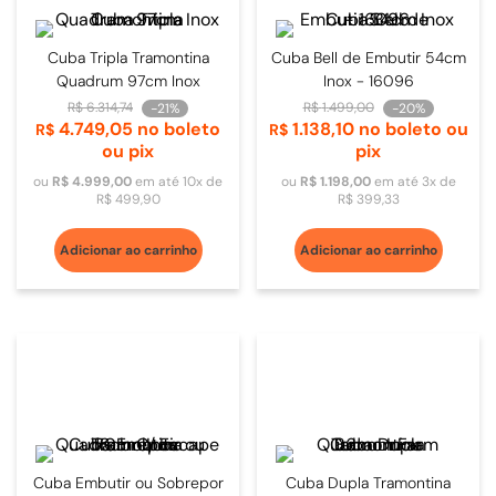
Cuba Tripla Tramontina
Cuba Bell de Embutir 54cm
Quadrum 97cm Inox
Inox - 16096
R$
6
.
314
,
74
R$
1
.
499
,
00
-
21%
-
20%
4
.
749
,
05
no boleto
1
.
138
,
10
no boleto ou
R$
R$
ou pix
pix
ou
R$
4
.
999
,
00
em até
10
x de
ou
R$
1
.
198
,
00
em até
3
x de
R$
499
,
90
R$
399
,
33
Adicionar ao carrinho
Adicionar ao carrinho
Cuba Embutir ou Sobrepor
Cuba Dupla Tramontina