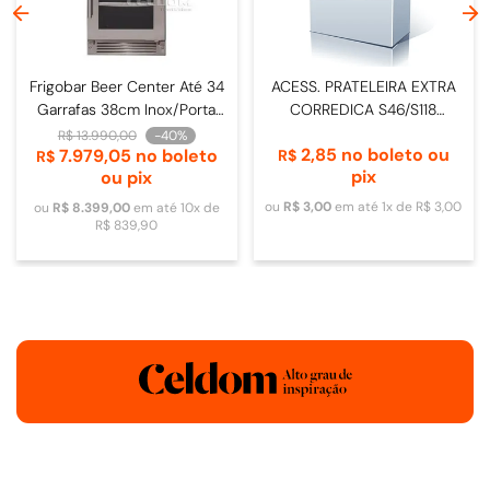
Frigobar Beer Center Até 34
ACESS. PRATELEIRA EXTRA
Garrafas 38cm Inox/Porta
CORREDICA S46/S118
de Vidro - 4093840009
DOMETIC
R$
13
.
990
,
00
-
40%
2
,
85
no boleto ou
7
.
979
,
05
no boleto
R$
R$
pix
ou pix
ou
R$
3
,
00
em até
1
x de
R$
3
,
00
ou
R$
8
.
399
,
00
em até
10
x de
R$
839
,
90