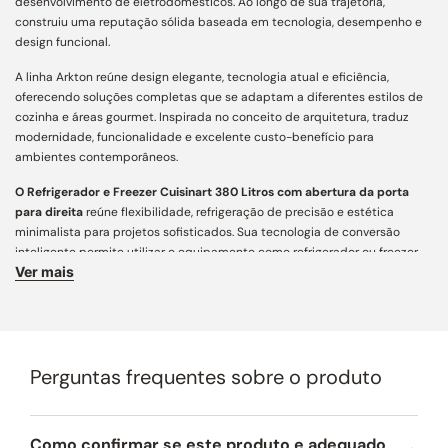
desenvolvimento de eletrodomésticos. Ao longo de sua trajetória,
construiu uma reputação sólida baseada em tecnologia, desempenho e
design funcional.
A linha Arkton reúne design elegante, tecnologia atual e eficiência,
oferecendo soluções completas que se adaptam a diferentes estilos de
cozinha e áreas gourmet. Inspirada no conceito de arquitetura, traduz
modernidade, funcionalidade e excelente custo-benefício para
ambientes contemporâneos.
O Refrigerador e Freezer Cuisinart 380 Litros com abertura da porta
para direita
reúne flexibilidade, refrigeração de precisão e estética
minimalista para projetos sofisticados. Sua tecnologia de conversão
inteligente permite utilizar o equipamento como refrigerador ou freezer
Ver mais
conforme a necessidade, enquanto o compressor Dual Inverter
proporciona operação silenciosa, eficiente e com controle preciso da
temperatura.
Design e Integração:
acabamento contemporâneo com linhas
minimalistas e 7 prateleiras com frontal em inox que proporcionam
Perguntas frequentes sobre o produto
sofisticação e melhor organização interna. Pode ser aplicado lado a lado
em configuração side by side para ampliar a capacidade de
armazenamento.
Como confirmar se este produto e adequado