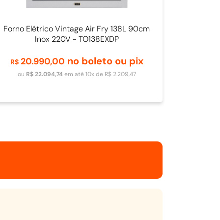
Forno Elétrico Vintage Air Fry 138L 90cm
Inox 220V - TO138EXDP
no boleto ou pix
20
.
990
,
00
R$
Adicionar ao carrinho
ou
R$
22
.
094
,
74
em até
10
x de
R$
2
.
209
,
47