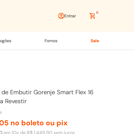
0
Entrar
fogões
fornos
sale
 de Embutir Gorenje Smart Flex 16
a Revestir
R
05
no boleto ou pix
0
em
10
x de
R$
1
.
449
,
90
sem juros