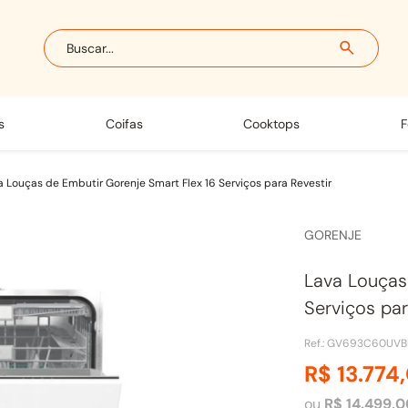
Buscar...
s
coifas
cooktops
a Louças de Embutir Gorenje Smart Flex 16 Serviços para Revestir
GORENJE
Lava Louças
Serviços par
Ref.
:
GV693C60UVB
R$
13
.
774
,
ou
R$
14
.
499
,
0