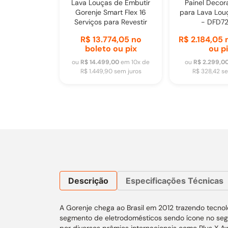
Lava Louças de Embutir
Painel Decora
Gorenje Smart Flex 16
para Lava Lou
Serviços para Revestir
- DFD7
R$ 13.774,05
no
R$ 2.184,05
n
boleto ou pix
ou p
ou
R$ 14.499,00
em
10
x de
ou
R$ 2.299,0
R$ 1.449,90
sem juros
R$ 328,42
se
Descrição
Especificações Técnicas
A Gorenje chega ao Brasil em 2012 trazendo tecnol
segmento de eletrodomésticos sendo ícone no seg
por diversos prêmios internacionais como Plus X Aw