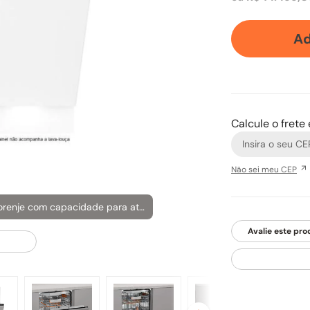
Ad
Calcule o frete
Não sei meu CEP
Lava louças de Embutir e Revestir Gorenje com capacidade para até 16 serviços.
Avalie este pro