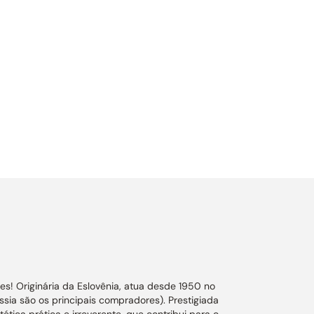
es! Originária da Eslovênia, atua desde 1950 no
a são os principais compradores). Prestigiada
tica prática e irreverente, que contribui para o