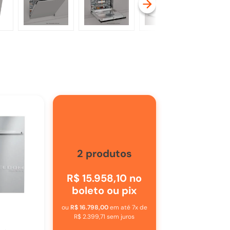
2
produtos
R$ 15.958,10
no
boleto ou pix
ou
R$ 16.798,00
em até
7
x de
R$ 2.399,71
sem juros