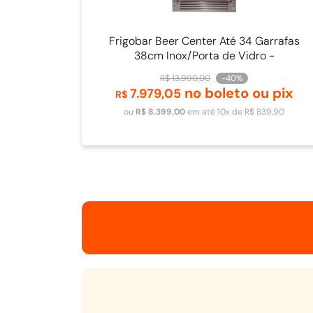
Frigobar Beer Center Até 34 Garrafas
38cm Inox/Porta de Vidro -
4093840009
R$
13
.
990
,
00
-
40%
no boleto ou pix
7
.
979
,
05
Adicionar ao carrinho
R$
ou
R$
8
.
399
,
00
em até
10
x de
R$
839
,
90