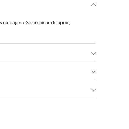
l de cozinha, independente do comprimento
talação da lava-louças em uma altura ergonômica.
s na pagina. Se precisar de apoio,
ode os mesmos recipientes e pratos maiores e faz
stágio atual do programa de lavagem. Assim, você
pouco suja.