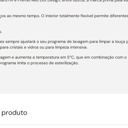
viços ao mesmo tempo. O interior totalmente flexível permite diferen
.
es sempre ajustará o seu programa de lavagem para limpar a louça
ara cristais e vidros ou para limpeza intensiva.
avagem e aumenta a temperatura em 5°C, que em combinação com o 
programa imita o processo de esterilização.
 um tubo danificado, o Aqua Stop corta o fornecimento de água fec
 independentemente da eletricidade.
va-louças abre-se automaticamente, apenas levemente, para liberar o
ome até 100 litros de água fresca para limpar 12 serviços padrão.
,5litros de água por ciclo de lavagem.
o produto
er Drive com regulação de velocidade garante um alto desempenho co