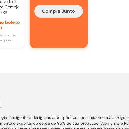
tivo Inox
ça Gorenje
Compre Junto
2EXB
o boleto
ix
0
em
7
x de
m juros
ogia inteligente e design inovador para os consumidores mais exigent
mento e exportando cerca de 95% de sua produção (Alemanha e Rússi
ardTM e Prêmio Red Dot Design, entre outros, a marca prima pela esté