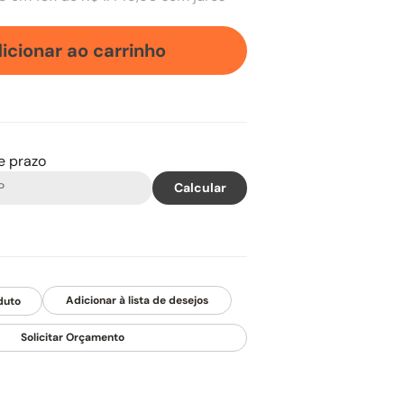
icionar ao carrinho
 e prazo
duto
Solicitar Orçamento