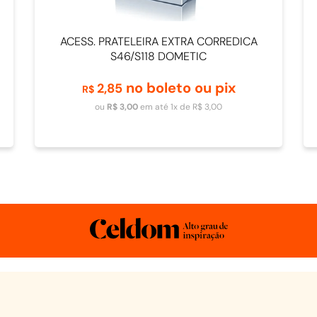
ACESS. PRATELEIRA EXTRA CORREDICA
S46/S118 DOMETIC
no boleto ou pix
2
,
85
R$
Adicionar ao carrinho
ou
R$
3
,
00
em até
1
x de
R$
3
,
00