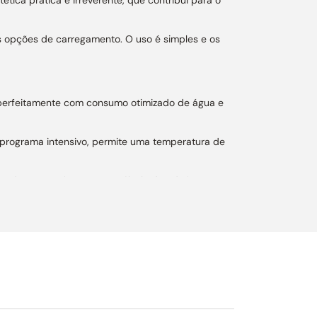
tes opções de carregamento. O uso é simples e os
 perfeitamente com consumo otimizado de água e
programa intensivo, permite uma temperatura de
hando automaticamente a válvula de admissão,
 excesso de vapor.
 Lavar essa mesma quantidade de louça em uma
m funcionamento notavelmente mais silencioso,