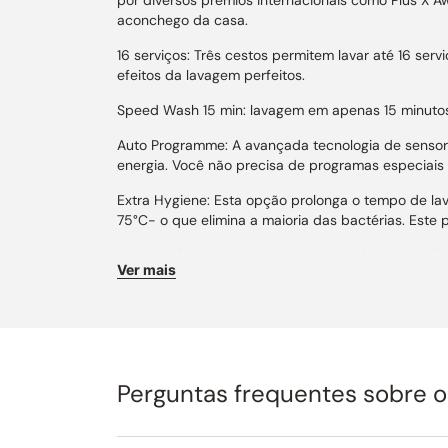
aconchego da casa.
16 serviços: Três cestos permitem lavar até 16 ser
efeitos da lavagem perfeitos.
Speed Wash 15 min: lavagem em apenas 15 minutos
Auto Programme: A avançada tecnologia de sensor
energia. Você não precisa de programas especiais p
Extra Hygiene: Esta opção prolonga o tempo de l
75°C- o que elimina a maioria das bactérias. Este 
Sistema de segurança Aqua Stop total: No caso de
Ver mais
impedindo os possíveis danos. O sistema funciona
Total Dry: Após o ciclo de lavagem, a porta da la
Economia de tempo e água: Lavar louça a mão cons
lava-louça reduz o consumo de água para apenas 9
Perguntas frequentes sobre 
Eficiência AAA: Alta eficiência energética.
Inverter Power Drive: Potente motor Inverter Pow