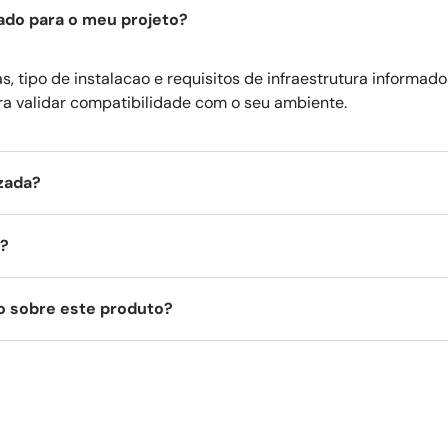
ga.
ado para o meu projeto?
ante permite a instalação da lava-louças em qualquer tipo de móve
rodapé. Além disso, o dispositivo anti-sifão integrado permite a ins
, tipo de instalacao e requisitos de infraestrutura informado
ra validar compatibilidade com o seu ambiente.
iniciar o processo de lavagem da louça.
 extremamente simples de dois ou três níveis permite que você acom
ente ajustado às suas necessidades.
izada?
 na parte inferior da porta da lava-louças indica constantemente o e
ou se o ciclo de lavagem acabou.
a?
 reduzindo, assim, o consumo de água quando se está lavando louça 
te.
o sobre este produto?
 de controle.