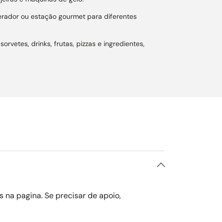
gerador ou estação gourmet para diferentes
vetes, drinks, frutas, pizzas e ingredientes,
ta, preservando melhor alimentos e bebidas. A
ratura de -24 °C a 6 °C. Conta com alertas para
lação, garantindo acabamento elegante em
cozinhas integradas e ambientes sociais.
ade e melhor aproveitamento interno.
a trava de segurança e o alarme sonoro garantem
s na pagina. Se precisar de apoio,