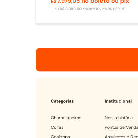
no boleto ou pix
7
.
979
,
05
Adicionar ao carrinho
R$
ou
R$
8
.
399
,
00
em até
10
x de
R$
839
,
90
Categorias
Institucional
churrasqueiras
Nossa história
coifas
Pontos de Vend
cooktops
Arquitetos e De