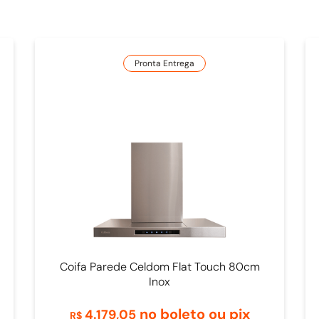
Pronta Entrega
Coifa Parede Celdom Flat Touch 80cm
Inox
no boleto ou pix
4
.
179
,
05
R$