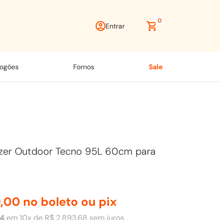
0
Entrar
fogões
fornos
sale
zer Outdoor Tecno 95L 60cm para
0
,
00
no boleto ou pix
4
em
10
x de
R$
2
.
893
,
68
sem juros