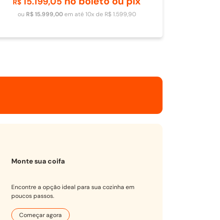
no boleto ou pix
15
.
199
,
05
Adicionar ao carrinho
R$
ou
R$
15
.
999
,
00
em até
10
x de
R$
1
.
599
,
90
Monte sua coifa
Encontre a opção ideal para sua cozinha em
poucos passos.
Começar agora