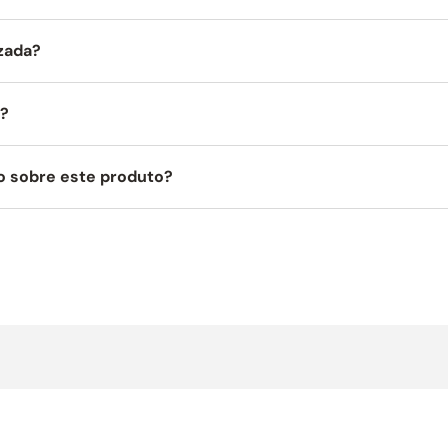
izada?
a?
o sobre este produto?