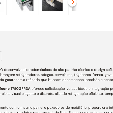
desenvolve eletrodomésticos de alto padrão técnico e design sofis
 abrangem refrigeradores, adegas, cervejeiras, frigobares, fornos, ga
es da gastronomia refinada que buscam desempenho, precisão e acab
r Tecno TR10GFRDA
oferece sofisticação, versatilidade e integração p
iona visual elegante e discreto, aliando refrigeração eficiente, tem
ento com o mesmo painel e puxadores do mobiliário, proporciona int
s demais produtos para revestir da linha Tecno, como adegas, cerve