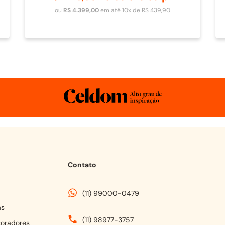
Adicionar ao carrinho
ou
R$
4
.
399
,
00
em até
10
x de
R$
439
,
90
Contato
(11) 99000-0479
as
(11) 98977-3757
coradores