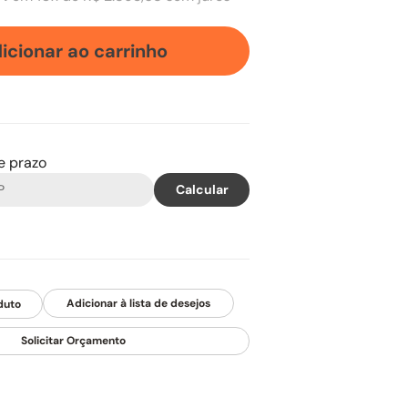
icionar ao carrinho
 e prazo
duto
Solicitar Orçamento