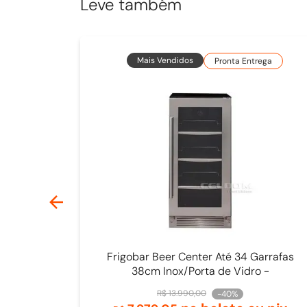
Leve também
Mais Vendidos
Pronta Entrega
Frigobar Beer Center Até 34 Garrafas
38cm Inox/Porta de Vidro -
4093840009
R$
13
.
990
,
00
-
40%