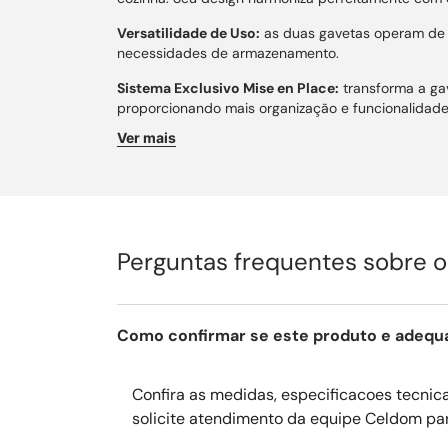
Versatilidade de Uso:
as duas gavetas operam de -2
necessidades de armazenamento.
Sistema Exclusivo Mise en Place:
transforma a gav
proporcionando mais organização e funcionalidade
Ver mais
Performance de Resfriamento:
o sistema de refri
função de resfriamento rápido a 1 °C acelera a con
Controle e Tecnologia:
o painel touch sem frestas
porta aberta, alteração de temperatura e sistema 
Integração Arquitetônica:
desenvolvido para embu
Perguntas frequentes sobre 
ambientes internos ou áreas gourmet cobertas.
Silêncio e Conforto:
o compressor com baixo nível 
Como confirmar se este produto e adequ
Organização Interna:
equipado com divisórias e c
Iluminação e Segurança:
a iluminação interna em 
Confira as medidas, especificacoes tecnicas
mais conforto, proteção e conveniência no uso diár
solicite atendimento da equipe Celdom pa
Largura comercial:
60 cm.