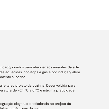
ticado, criados para atender aos amantes da arte
vetas aquecidas, cooktops a gás e por indução, além
amento superior.
erfeita ao projeto da cozinha. Desenvolvida para
peratura de -24 °C a 6 °C e máxima praticidade
egração elegante e sofisticada ao projeto da
jeiras e máquinas de gelo.