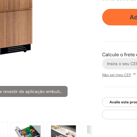
Ad
Calcule o frete
Não sei meu CEP
Gaveta Refrigerada com Freezer para revestir de aplicação embutida.
Avalie este pro