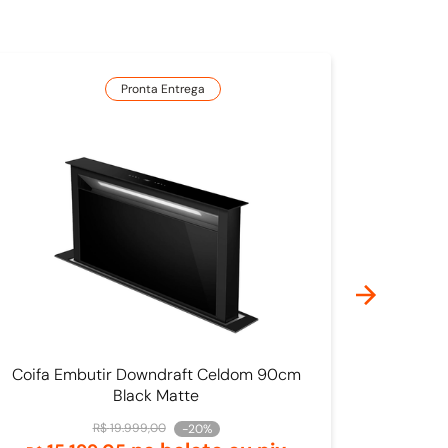
Pronta Entrega
Coifa Embutir Downdraft Celdom 90cm
Black Matte
R$
19
.
999
,
00
-
20%