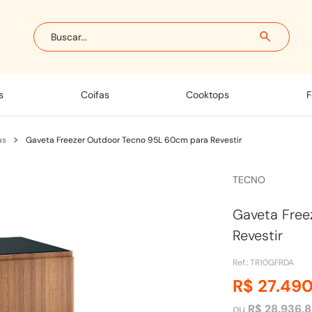
Buscar...
s
coifas
cooktops
as
Gaveta Freezer Outdoor Tecno 95L 60cm para Revestir
TECNO
Gaveta Free
Revestir
Ref.
:
TR10GFRDA
R$
27
.
49
ou
R$
28
.
936
,
8