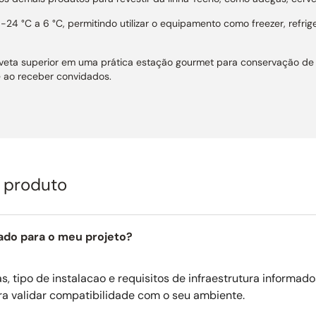
4 °C a 6 °C, permitindo utilizar o equipamento como freezer, refri
eta superior em uma prática estação gourmet para conservação de sor
 ao receber convidados.
geração ventilada distribui o frio de forma homogênea em cada gave
servação, enquanto o filtro de carvão ativado reduz odores externos.
 oferece comandos intuitivos e controle eletrônico preciso da tempe
de autodiagnóstico no painel.
timento perfeito, pode ser instalado sem frestas laterais de venti
o produto
de ruído de 45 dB proporciona funcionamento silencioso, ideal para 
ado para o meu projeto?
esto para frutas que acomodam diferentes embalagens com praticid
LED oferece luz fria e uniforme, enquanto o fechamento SoftClose, 
, tipo de instalacao e requisitos de infraestrutura informado
io.
ra validar compatibilidade com o seu ambiente.