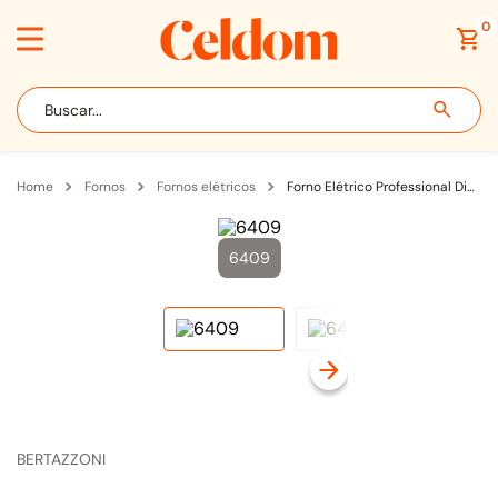
0
Buscar...
fornos
fornos elétricos
Forno Elétrico Professional Digital 76L 60cm Inox - F609PROESX
6409
BERTAZZONI