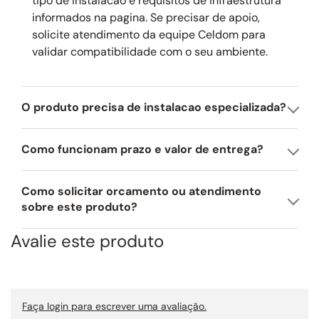
tipo de instalacao e requisitos de infraestrutura
Puxador Metálico Retangular: acabamento escovado não poroso para
informados na pagina. Se precisar de apoio,
maior facilidade de limpeza, utilizado em todos os demais produtos da
solicite atendimento da equipe Celdom para
linha Professional.
validar compatibilidade com o seu ambiente.
Forno de 76 litros: com amplo espaço interno para receitas de todos os
tamanhos.
O produto precisa de instalacao especializada?
Display em LED: com 4 funções para controle de tempo: relógio, conta-
minutos, timer e programação futura que inicia o preparo de alimentos no
horário desejado desligando o forno no final. São acionadas por toque no
Como funcionam prazo e valor de entrega?
painel de controle.
5 Alturas de Prateleiras: permitem preparar uma grande quantidade de
receitas aproveitando todo o amplo espaço interno do forno sem haver
Como solicitar orcamento ou atendimento
troca de sabores ou aromas entre os alimentos.
sobre este produto?
Prateleiras Extra Resistentes: com barras de aço que suportam receitas
Avalie este produto
de todos os tamanhos.
Porta com Vidro Duplo: reduz drasticamente a temperatura da superfície
externa do forno garantindo segurança e redução do consumo de energia.
Faça login para escrever uma avaliação.
Vidros Temperados: maior beleza, segurança e resistência a impactos e