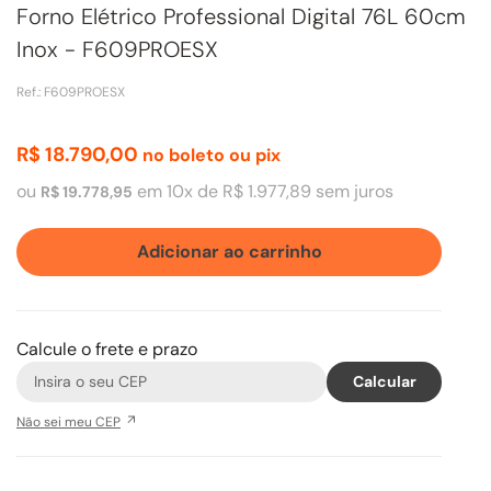
Forno Elétrico Professional Digital 76L 60cm
Inox - F609PROESX
Ref.
:
F609PROESX
R$
18
.
790
,
00
no boleto ou pix
ou
em
10
x de
R$
1
.
977
,
89
sem juros
R$
19
.
778
,
95
Adicionar ao carrinho
Calcule o frete e prazo
Não sei meu CEP