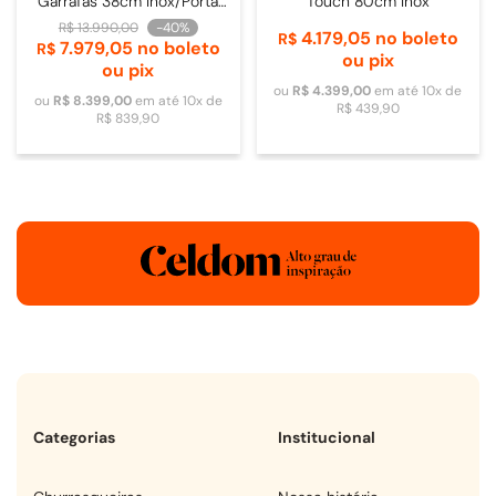
Garrafas 38cm Inox/Porta
Touch 80cm Inox
de Vidro - 4093840009
R$
13
.
990
,
00
-
40%
4
.
179
,
05
no boleto
R$
7
.
979
,
05
no boleto
R$
ou pix
ou pix
ou
R$
4
.
399
,
00
em até
10
x de
ou
R$
8
.
399
,
00
em até
10
x de
R$
439
,
90
R$
839
,
90
Categorias
Institucional