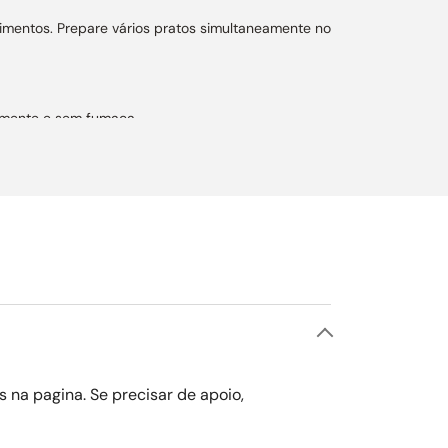
alimentos. Prepare vários pratos simultaneamente no
damente e sem fumaça.
cnologia para os chefs mais exigentes.
is.
o futura que liga e desliga automaticamente o
s na pagina. Se precisar de apoio,
 fornos principal e auxiliar.