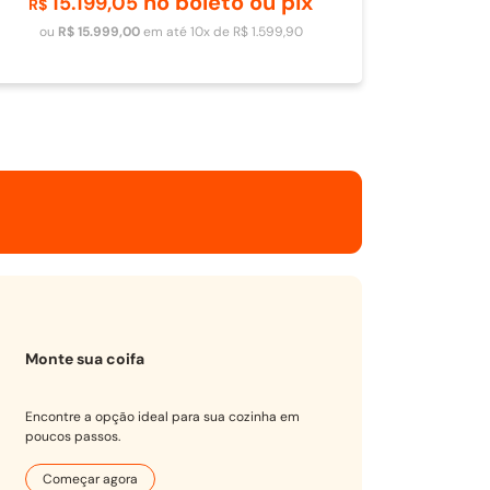
no boleto ou pix
15
.
199
,
05
Adicionar ao carrinho
R$
ou
R$
15
.
999
,
00
em até
10
x de
R$
1
.
599
,
90
Monte sua coifa
Encontre a opção ideal para sua cozinha em
poucos passos.
Começar agora