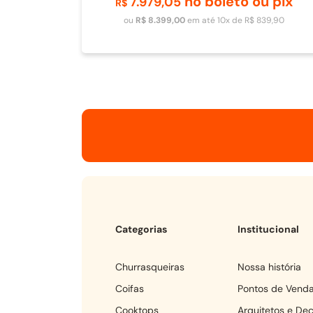
no boleto ou pix
7
.
979
,
05
Adicionar ao carrinho
R$
ou
R$
8
.
399
,
00
em até
10
x de
R$
839
,
90
Categorias
Institucional
churrasqueiras
Nossa história
coifas
Pontos de Vend
cooktops
Arquitetos e De