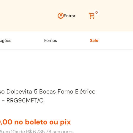
0
Entrar
fogões
fornos
sale
o Dolcevita 5 Bocas Forno Elétrico
 - RRG96MFT/CI
0
,
00
no boleto ou pix
9
em
10
x de
R$
6
.
735
,
78
sem juros