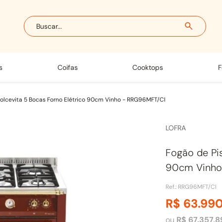
Buscar...
s
coifas
cooktops
Dolcevita 5 Bocas Forno Elétrico 90cm Vinho - RRG96MFT/CI
LOFRA
Fogão de Pis
90cm Vinho
Ref.
:
RRG96MFT/CI
R$
63
.
99
ou
R$
67
.
357
,
8