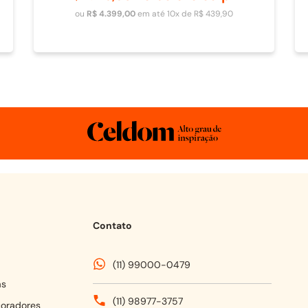
Adicionar ao carrinho
ou
R$
4
.
399
,
00
em até
10
x de
R$
439
,
90
Contato
(11) 99000-0479
as
(11) 98977-3757
coradores