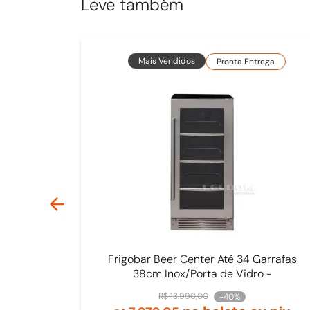
Leve também
Mais Vendidos
Pronta Entrega
Frigobar Beer Center Até 34 Garrafas
38cm Inox/Porta de Vidro -
4093840009
R$
13
.
990
,
00
-
40%