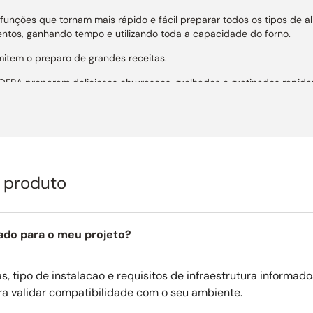
 funções que tornam mais rápido e fácil preparar todos os tipos de 
entos, ganhando tempo e utilizando toda a capacidade do forno.
mitem o preparo de grandes receitas.
 LOFRA preparam deliciosos churrascos, grelhados e gratinados rapi
s em latão polido, uma combinação única de robustez, elegância e te
o com ou sem os pés, encostando suas laterais diretamente nos móve
ade incomparáveis.
o produto
tubular e atérmico.
zul.
 seguro vidro Crystal temperado com bordas em aço inox escovado.
ado para o meu projeto?
em latão, funciona como relógio, conta-minutos, timer e programaçã
, tipo de instalacao e requisitos de infraestrutura informado
ra validar compatibilidade com o seu ambiente.
es de forma mais homogênea ao usar o grill churrasqueira em ambos os