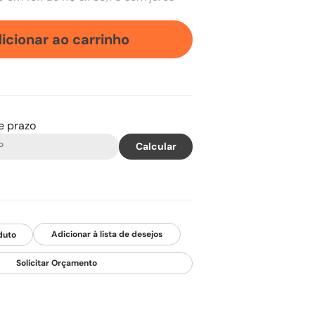
icionar ao carrinho
 e prazo
duto
Solicitar Orçamento