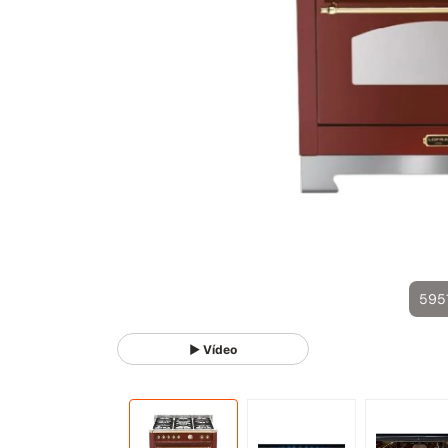
595
▶ Vídeo