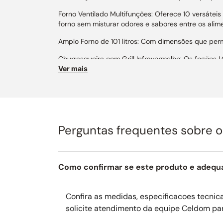
Forno Ventilado Multifunções: Oferece 10 versáteis
forno sem misturar odores e sabores entre os alim
Amplo Forno de 101 litros: Com dimensões que per
Churrasqueira com Grill Infravermelho: Os fogões
Ver mais
Design Vintage by LOFRA: Na cor vinho com detalhe
Embutível: O fogão pode ser instalado em um nich
Manípulos em Latão Maciço: Elegância e durabilid
Perguntas frequentes sobre 
Puxador dos Forno em Latão: Em elegante formato 
Interior do Forno: Todo esmaltado na elegante cor a
Tampo da Mesa: Peça opcional com o resistente e
Como confirmar se este produto e adequ
Relógio com 4 Funções: Com uma elegante moldura 
forno durante o tempo desejado.
Confira as medidas, especificacoes tecnicas
solicite atendimento da equipe Celdom pa
Espetos Giratórios: Permitem assar alimentos maior