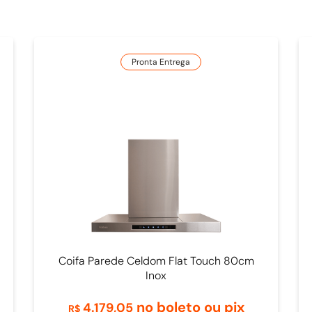
Pronta Entrega
Coifa Parede Celdom Flat Touch 80cm
Inox
no boleto ou pix
4
.
179
,
05
R$