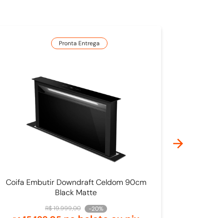
Pronta Entrega
Coifa Embutir Downdraft Celdom 90cm
Black Matte
R$
19
.
999
,
00
-
20%