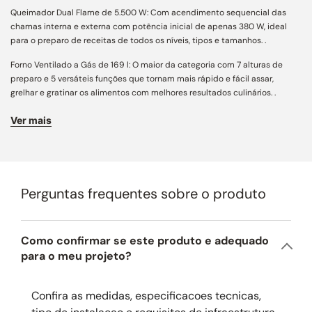
Queimador Dual Flame de 5.500 W: Com acendimento sequencial das
chamas interna e externa com potência inicial de apenas 380 W, ideal
para o preparo de receitas de todos os níveis, tipos e tamanhos. .
Forno Ventilado a Gás de 169 l: O maior da categoria com 7 alturas de
preparo e 5 versáteis funções que tornam mais rápido e fácil assar,
grelhar e gratinar os alimentos com melhores resultados culinários. .
Queimadores Profissionais Sabaf High Efficience: Oferecem uma grande
Ver mais
amplitude entre as potências máxima e mínima de chama, calor na
medida certa para todos os tipos e tamanhos de receitas. Fabricados em
alumínio maciço para longa durabilidade com alta eficiência na
transmissão de calor em 4 diferentes tamanhos.
Perguntas frequentes sobre o produto
Função Calor por Convecção Dupla: Oferece a melhor distribuição da
temperatura por todo o interior do forno, fundamental para o preparo
homogêneo com deliciosos resultados de grandes alimentos.
Como confirmar se este produto e adequado
Grill a Gás de 3.200 W: Potente e extra grande atuando por toda a largura
para o meu projeto?
do forno para preparar grandes alimentos como churrascos, grelhados e
gratinados rapidamente e sem fumaça.
Confira as medidas, especificacoes tecnicas,
Manípulos Banhados a Ouro: De alto brilho, recebem um tratamento de