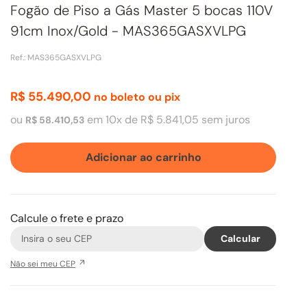
Fogão de Piso a Gás Master 5 bocas 110V
91cm Inox/Gold - MAS365GASXVLPG
Ref.
:
MAS365GASXVLPG
R$
55
.
490
,
00
no boleto ou pix
ou
em
10
x de
R$
5
.
841
,
05
sem juros
R$
58
.
410
,
53
Adicionar ao carrinho
Calcule o frete e prazo
Não sei meu CEP