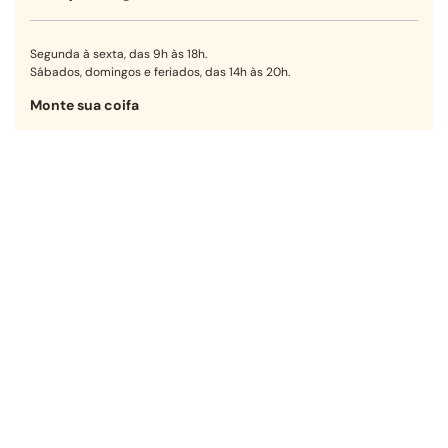
Segunda à sexta, das 9h às 18h.
Sábados, domingos e feriados, das 14h às 20h.
Monte sua coifa
Encontre a opção ideal para sua
cozinha em poucos passos.
Começar agora
Receba nossas ofertas!
OK