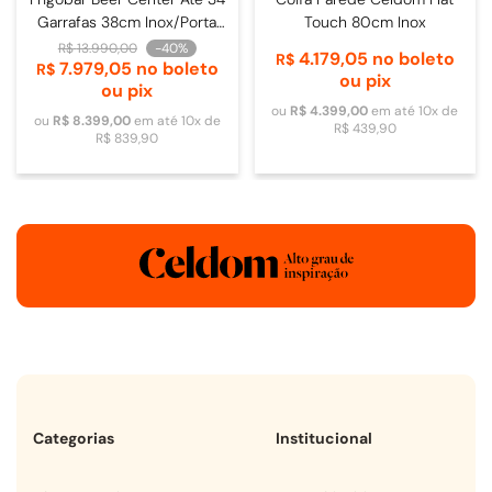
Garrafas 38cm Inox/Porta
Touch 80cm Inox
de Vidro - 4093840009
R$
13
.
990
,
00
-
40%
4
.
179
,
05
no boleto
R$
7
.
979
,
05
no boleto
R$
ou pix
ou pix
ou
R$
4
.
399
,
00
em até
10
x de
ou
R$
8
.
399
,
00
em até
10
x de
R$
439
,
90
R$
839
,
90
Categorias
Institucional