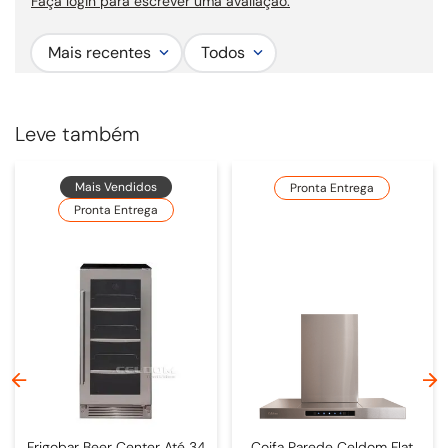
Faça login para escrever uma avaliação.
Mais recentes
Todos
Leve também
Mais Vendidos
Pronta Entrega
Pronta Entrega
Frigobar Beer Center Até 34
Coifa Parede Celdom Flat