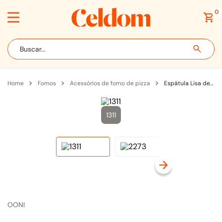
0
Buscar...
fornos
acessórios de forno de pizza
Espátula Lisa de Alumínio 12" 30cm para o Forno de Pizza Ooni - UU-P0A400
1311
OONI