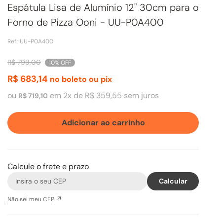
Espátula Lisa de Alumínio 12" 30cm para o
Forno de Pizza Ooni - UU-P0A400
Ref.
:
UU-P0A400
R$
799
,
00
10%
OFF
R$
683
,
14
no boleto ou pix
ou
em
2
x de
R$
359
,
55
sem juros
R$
719
,
10
Adicionar ao carrinho
Calcule o frete e prazo
Não sei meu CEP