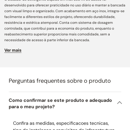
desenvolvido para oferecer praticidade no uso diário e manter a bancada
com visual limpo e organizado. Com acabamento em aço inox, integra-se
facilmente a diferentes estilos de projeto, oferecendo durabilidade,
resistência e estética atemporal. Conta com sistema de dosagem
controlada, que contribui para a economia do produto, enquanto o
reabastecimento superior proporciona mais comodidade, sem a
necessidade de acesso à parte inferior da bancada.
Ver mais
Capacidade de 350 ml: volume ideal para o uso diário, reduzindo a
frequência de reabastecimento.
Dosagem controlada: libera a quantidade adequada de detergente,
evitando desperdícios.
Perguntas frequentes sobre o produto
Reabastecimento superior: mais praticidade no uso, sem necessidade de
acesso à parte inferior da bancada.
Design discreto: mantém a bancada organizada e livre de frascos
Como confirmar se este produto e adequado
aparentes.
para o meu projeto?
Acabamento em aço inox: combina com diferentes estilos de projeto e
acessórios de estética atemporal.
Confira as medidas, especificacoes tecnicas,
Uso versátil: indicado para cozinhas e banheiros.