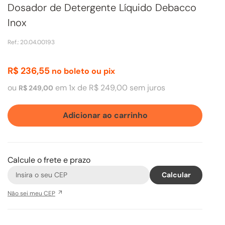
Dosador de Detergente Líquido Debacco
Inox
Ref.
:
20.04.00193
R$
236
,
55
no boleto ou pix
ou
em
1
x de
R$
249
,
00
sem juros
R$
249
,
00
Adicionar ao carrinho
Calcule o frete e prazo
Não sei meu CEP