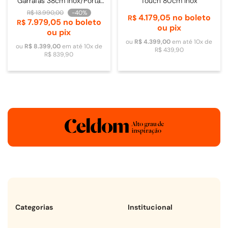
Garrafas 38cm Inox/Porta
Touch 80cm Inox
de Vidro - 4093840009
R$
13
.
990
,
00
-
40%
4
.
179
,
05
no boleto
R$
7
.
979
,
05
no boleto
R$
ou pix
ou pix
ou
R$
4
.
399
,
00
em até
10
x de
ou
R$
8
.
399
,
00
em até
10
x de
R$
439
,
90
R$
839
,
90
Categorias
Institucional