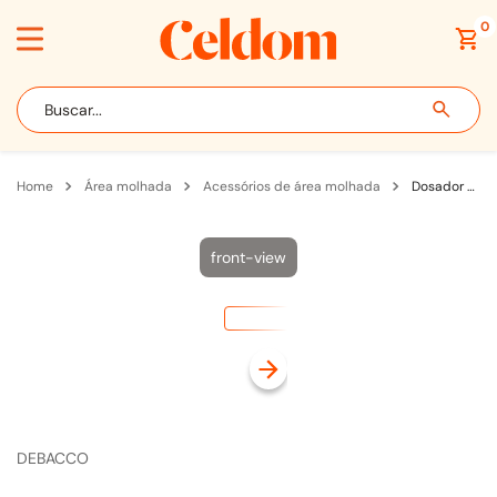
0
Buscar...
área molhada
acessórios de área molhada
Dosador de Detergente Líquido Debacco Inox
front-view
DEBACCO