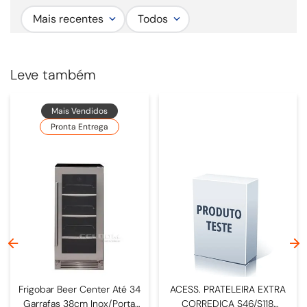
velocidades para ajuste prático da exaustão conforme a necessidade de
Mais recentes
Todos
uso. Conta ainda com 1 ou 2 pares de spots ou fita LED, personalizados de
acordo com a solicitação do cliente.
Largura comercial:
Sob medida.
Leve também
Mais Vendidos
Pronta Entrega
Frigobar Beer Center Até 34
ACESS. PRATELEIRA EXTRA
Garrafas 38cm Inox/Porta
CORREDICA S46/S118