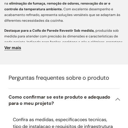
na
eliminação de fumaça, remoção de odores, renovação do ar e
controle da temperatura ambiente.
Com excelente desempenho e
acabamento refinado, apresenta soluções versáteis que se adaptam às
diferentes necessidades da cozinha.
Destaque para a Coifa de Parede Revestir Sob medida,
produzida sob
medida para atender com precisão às dimensões e características de
cada projeto. Indicada para fogões, cooktops a gás e elétricos, rangetops
Ver mais
e churrasqueiras a gás, carvão, elétricas e parrillas, assegura captação
eficiente de fumaça e odores, aliando funcionalidade, personalização e
estética contemporânea para cozinhas e áreas gourmet.
Características Principais:
Perguntas frequentes sobre o produto
Acabamento e Design:
desenvolvida com mais de 160 variações
construtivas, conta com ampla personalização e engenharia de precisão
para integração arquitetônica aos mais diversos projetos. Possui
acabamento externo em aço inox AISI 430 de alta resistência, e o corpo
Como confirmar se este produto e adequado
da coifa é fabricado em aço galvanizado, ideal para receber revestimento
para o meu projeto?
em marcenaria e garantir perfeita integração ao ambiente. Para regiões
litorâneas, recomendamos a opção em aço inox AISI 304 (preço sob
Confira as medidas, especificacoes tecnicas,
consulta).
tipo de instalacao e requisitos de infraestrutura