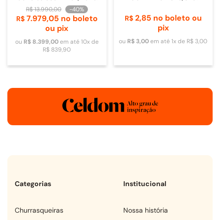
de Vidro - 4093840009
DOMETIC
R$
13
.
990
,
00
-
40%
2
,
85
no boleto ou
7
.
979
,
05
no boleto
R$
R$
pix
ou pix
ou
R$
3
,
00
em até
1
x de
R$
3
,
00
ou
R$
8
.
399
,
00
em até
10
x de
R$
839
,
90
Categorias
Institucional
churrasqueiras
Nossa história