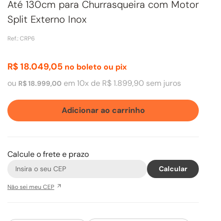
Até 130cm para Churrasqueira com Motor
Split Externo Inox
Ref.
:
CRP6
R$
18
.
049
,
05
no boleto ou pix
ou
em
10
x de
R$
1
.
899
,
90
sem juros
R$
18
.
999
,
00
Adicionar ao carrinho
Calcule o frete e prazo
Não sei meu CEP