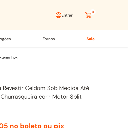
0
Entrar
fogões
fornos
sale
xterno Inox
e Revestir Celdom Sob Medida Até
Churrasqueira com Motor Split
05
no boleto ou pix