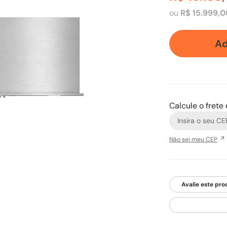
ou
R$
15
.
999
,
0
Ad
Calcule o frete
Não sei meu CEP
Avalie este pro