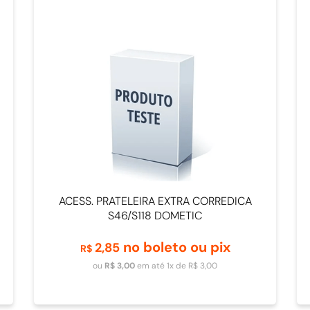
ACESS. PRATELEIRA EXTRA CORREDICA
S46/S118 DOMETIC
no boleto ou pix
2
,
85
R$
Adicionar ao carrinho
ou
R$
3
,
00
em até
1
x de
R$
3
,
00