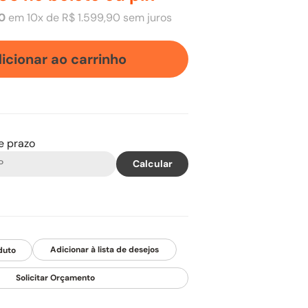
0
em
10
x de
R$
1
.
599
,
90
sem juros
icionar ao carrinho
 e prazo
duto
Solicitar Orçamento