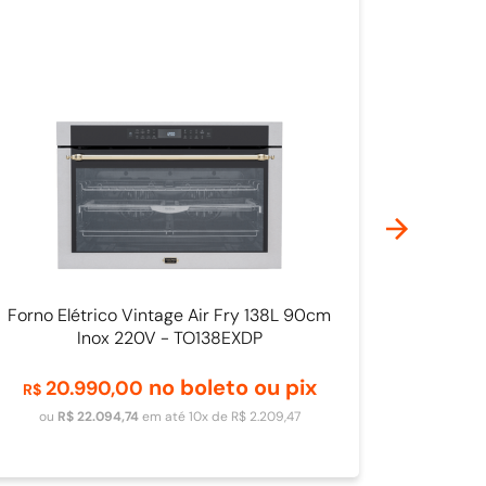
Forno Elétrico Vintage Air Fry 138L 90cm
Inox 220V - TO138EXDP
no boleto ou pix
20
.
990
,
00
R$
Adicionar ao carrinho
ou
R$
22
.
094
,
74
em até
10
x de
R$
2
.
209
,
47