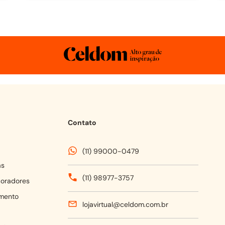
Contato
(11) 99000-0479
as
(11) 98977-3757
coradores
mento
lojavirtual@celdom.com.br