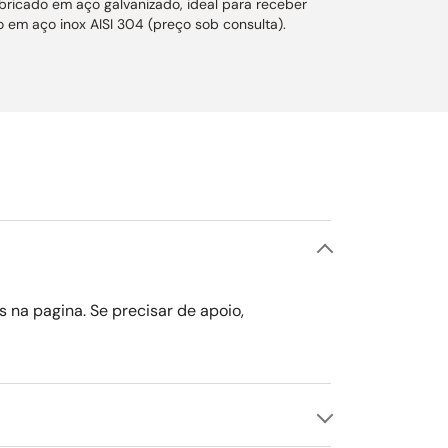
abricado em aço galvanizado, ideal para receber
 em aço inox AISI 304 (preço sob consulta).
 largura de até 100 cm e profundidade máxima de
ltragem de fumaça e resíduos da cocção. Mesmo
garantindo maior eficiência na ventilação. A caixa
stão, proporcionando redução de até 70% na
jeto.
entos.
s na pagina. Se precisar de apoio,
o conforme a necessidade de uso. Conta ainda com