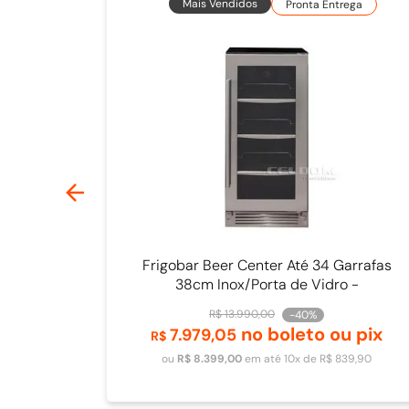
Mais Vendidos
Pronta Entrega
Frigobar Beer Center Até 34 Garrafas
38cm Inox/Porta de Vidro -
4093840009
R$
13
.
990
,
00
-
40%
no boleto ou pix
7
.
979
,
05
Adicionar ao carrinho
R$
ou
R$
8
.
399
,
00
em até
10
x de
R$
839
,
90