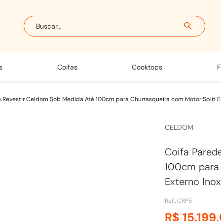
Buscar...
s
coifas
cooktops
e Revestir Celdom Sob Medida Até 100cm para Churrasqueira com Motor Split E
CELDOM
Coifa Pared
100cm para 
Externo Inox
Ref.
:
CRP5
R$
15
.
199
,