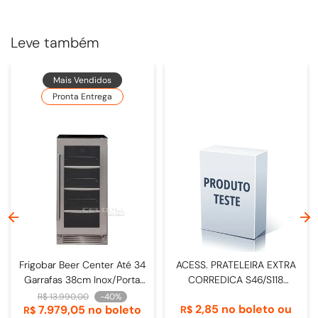
Largura comercial:
Sob medida.
Leve também
Mais Vendidos
Pronta Entrega
Frigobar Beer Center Até 34
ACESS. PRATELEIRA EXTRA
Garrafas 38cm Inox/Porta
CORREDICA S46/S118
de Vidro - 4093840009
DOMETIC
R$
13
.
990
,
00
-
40%
2
,
85
no boleto ou
7
.
979
,
05
no boleto
R$
R$