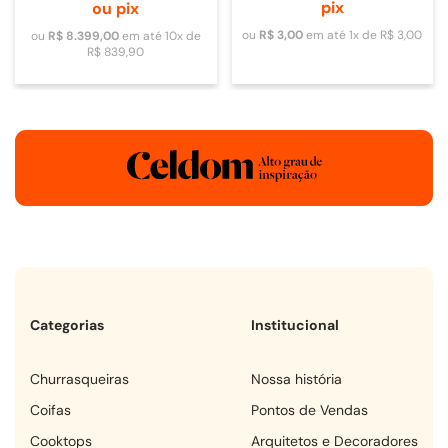
pix
ou pix
ou
R$
3
,
00
em até
1
x de
R$
3
,
00
ou
R$
8
.
399
,
00
em até
10
x de
R$
839
,
90
Categorias
Institucional
churrasqueiras
Nossa história
coifas
Pontos de Vendas
cooktops
Arquitetos e Decoradores