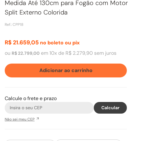
Medida Até 130cm para Fogão com Motor
Split Externo Colorida
Ref.
:
CPP18
R$
21
.
659
,
05
no boleto ou pix
ou
em
10
x de
R$
2
.
279
,
90
sem juros
R$
22
.
799
,
00
Adicionar ao carrinho
Calcule o frete e prazo
Não sei meu CEP