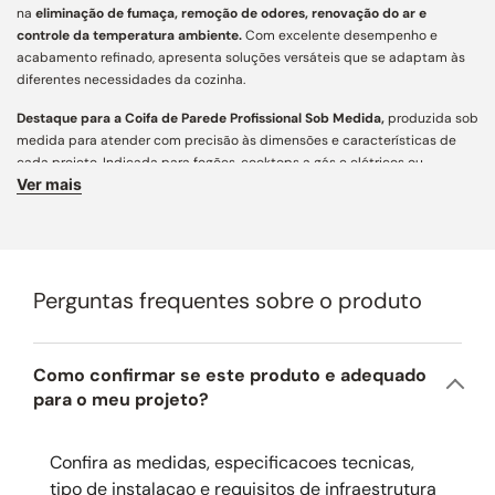
na
eliminação de fumaça, remoção de odores, renovação do ar e
controle da temperatura ambiente.
Com excelente desempenho e
acabamento refinado, apresenta soluções versáteis que se adaptam às
diferentes necessidades da cozinha.
Destaque para a Coifa de Parede Profissional Sob Medida,
produzida sob
medida para atender com precisão às dimensões e características de
cada projeto. Indicada para fogões, cooktops a gás e elétricos ou
Ver mais
rangetops, assegura captação eficiente de fumaça e odores, aliando
funcionalidade, personalização e estética contemporânea para cozinhas
e áreas gourmet.
Características Principais:
Perguntas frequentes sobre o produto
Acabamento e Design:
desenvolvida com mais de 160 variações
construtivas, conta com ampla personalização e engenharia de precisão
para integração arquitetônica aos mais diversos projetos. Fabricada em
aço carbono de alta resistência e pintura especial em diferentes cores,
Como confirmar se este produto e adequado
une estética atemporal, acabamento refinado e longa vida útil.
para o meu projeto?
Dimensões:
este produto pode ser fabricado conforme as necessidades
do seu projeto, com altura máxima de 110 cm, largura de até 130 cm e
Confira as medidas, especificacoes tecnicas,
profundidade máxima de 70 cm para coifas de parede ou 80 cm para
tipo de instalacao e requisitos de infraestrutura