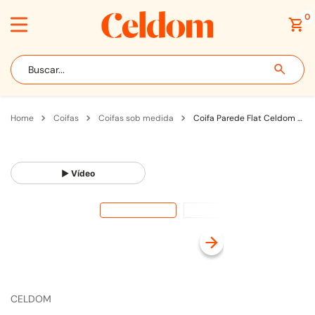
0
Buscar...
coifas
coifas sob medida
Coifa Parede Flat Celdom Sob Medida Até 130cm para Fogão com Motor Split em Linha Inox
▶ Vídeo
CELDOM