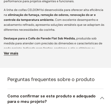
performance para projetos elegantes e funcionais.
A linha de coifas CELDOM foi desenvolvida para oferecer alta eficiência
na
eliminação de fumaça, remoção de odores, renovação do ar e
controle da temperatura ambiente.
Com excelente desempenho e
acabamento refinado, apresenta soluções versáteis que se adaptam às
diferentes necessidades da cozinha.
Destaque para a Coifa de Parede Flat Sob Medida,
produzida sob
medida para atender com precisão às dimensões e características de
cada projeto. Indicada para fogões, cooktops a gás e elétricos ou
Ver mais
rangetops, assegura captação eficiente de fumaça e odores, aliando
funcionalidade, personalização e estética contemporânea para cozinhas
e áreas gourmet.
Características Principais:
Perguntas frequentes sobre o produto
Acabamento e Design:
desenvolvida com mais de 160 variações
construtivas, conta com ampla personalização e engenharia de precisão
para integração arquitetônica aos mais diversos projetos. Fabricada em
aço inox AISI 430 de alta resistência, une estética atemporal,
Como confirmar se este produto e adequado
acabamento refinado e longa vida útil. Para regiões litorâneas,
para o meu projeto?
recomendamos a opção em aço inox AISI 304 (preço sob consulta).