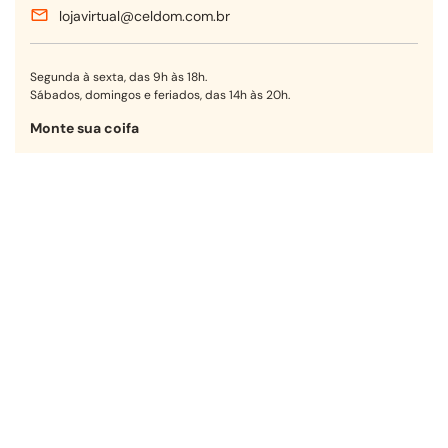
lojavirtual@celdom.com.br
Segunda à sexta, das 9h às 18h.
Sábados, domingos e feriados, das 14h às 20h.
Monte sua coifa
Encontre a opção ideal para sua
cozinha em poucos passos.
Começar agora
Receba nossas ofertas!
OK