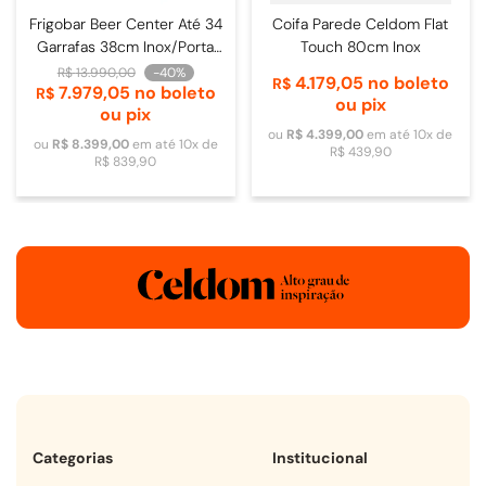
Frigobar Beer Center Até 34
Coifa Parede Celdom Flat
Garrafas 38cm Inox/Porta
Touch 80cm Inox
de Vidro - 4093840009
R$
13
.
990
,
00
-
40%
4
.
179
,
05
no boleto
R$
7
.
979
,
05
no boleto
R$
ou pix
ou pix
ou
R$
4
.
399
,
00
em até
10
x de
ou
R$
8
.
399
,
00
em até
10
x de
R$
439
,
90
R$
839
,
90
Categorias
Institucional