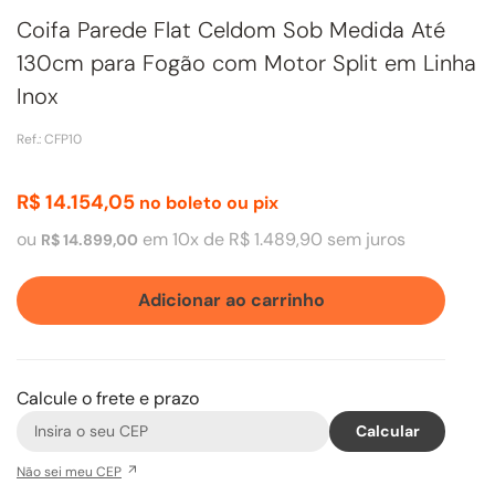
Coifa Parede Flat Celdom Sob Medida Até
130cm para Fogão com Motor Split em Linha
Inox
Ref.
:
CFP10
R$
14
.
154
,
05
no boleto ou pix
ou
em
10
x de
R$
1
.
489
,
90
sem juros
R$
14
.
899
,
00
Adicionar ao carrinho
Calcule o frete e prazo
Não sei meu CEP