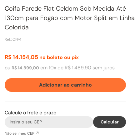
Coifa Parede Flat Celdom Sob Medida Até
130cm para Fogão com Motor Split em Linha
Colorida
Ref.
:
CFP4
R$
14
.
154
,
05
no boleto ou pix
ou
em
10
x de
R$
1
.
489
,
90
sem juros
R$
14
.
899
,
00
Adicionar ao carrinho
Calcule o frete e prazo
Não sei meu CEP