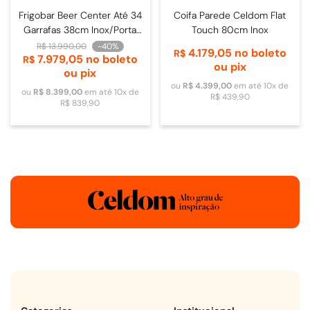
Frigobar Beer Center Até 34
Coifa Parede Celdom Flat
Garrafas 38cm Inox/Porta
Touch 80cm Inox
de Vidro - 4093840009
R$
13
.
990
,
00
-
40%
4
.
179
,
05
no boleto
R$
7
.
979
,
05
no boleto
R$
ou pix
ou pix
ou
R$
4
.
399
,
00
em até
10
x de
ou
R$
8
.
399
,
00
em até
10
x de
R$
439
,
90
R$
839
,
90