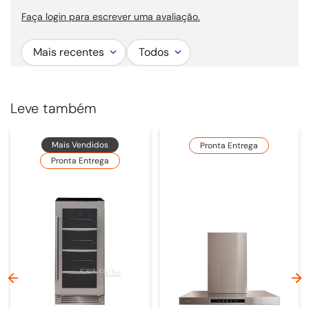
Faça login para escrever uma avaliação.
Largura comercial:
Sob medida.
Mais recentes
Todos
Leve também
Mais Vendidos
Pronta Entrega
Pronta Entrega