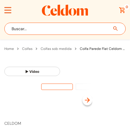
0
Buscar...
coifas
coifas sob medida
Coifa Parede Flat Celdom Sob Medida Até 130cm para Fogão com Motor Split em Linha Colorida
▶ Vídeo
CELDOM