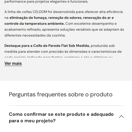
performance para projetos elegantes e funcionais.
A linha de coifas CELDOM foi desenvolvida para oferecer alta eficiência
na
eliminação de fumaça, remoção de odores, renovação do ar e
controle da temperatura ambiente.
Com excelente desempenho e
acabamento refinado, apresenta soluções versáteis que se adaptam às
diferentes necessidades da cozinha.
Destaque para a Coifa de Parede Flat Sob Medida,
produzida sob
medida para atender com precisão às dimensões e características de
cada projeto. Indicada para fogões, cooktops a gás e elétricos ou
Ver mais
rangetops, assegura captação eficiente de fumaça e odores, aliando
funcionalidade, personalização e estética contemporânea para cozinhas
e áreas gourmet.
Características Principais:
Perguntas frequentes sobre o produto
Acabamento e Design:
desenvolvida com mais de 160 variações
construtivas, conta com ampla personalização e engenharia de precisão
para integração arquitetônica aos mais diversos projetos. Fabricada em
aço carbono de alta resistência e pintura especial em diferentes cores,
Como confirmar se este produto e adequado
une estética atemporal, acabamento refinado e longa vida útil.
para o meu projeto?
Dimensões:
este produto pode ser fabricado conforme as necessidades