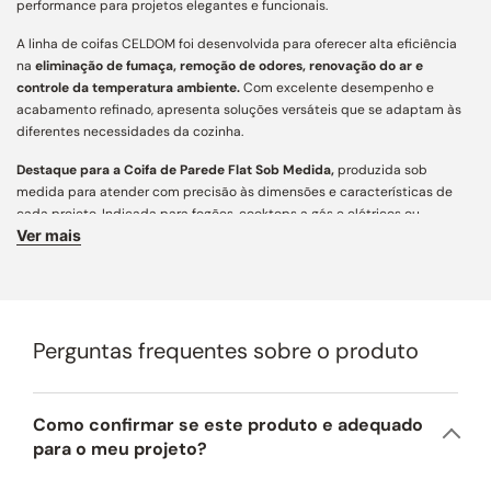
performance para projetos elegantes e funcionais.
A linha de coifas CELDOM foi desenvolvida para oferecer alta eficiência
na
eliminação de fumaça, remoção de odores, renovação do ar e
controle da temperatura ambiente.
Com excelente desempenho e
acabamento refinado, apresenta soluções versáteis que se adaptam às
diferentes necessidades da cozinha.
Destaque para a Coifa de Parede Flat Sob Medida,
produzida sob
medida para atender com precisão às dimensões e características de
cada projeto. Indicada para fogões, cooktops a gás e elétricos ou
Ver mais
rangetops, assegura captação eficiente de fumaça e odores, aliando
funcionalidade, personalização e estética contemporânea para cozinhas
e áreas gourmet.
Características Principais:
Perguntas frequentes sobre o produto
Acabamento e Design:
desenvolvida com mais de 160 variações
construtivas, conta com ampla personalização e engenharia de precisão
para integração arquitetônica aos mais diversos projetos. Fabricada em
aço carbono de alta resistência e pintura especial em diferentes cores,
Como confirmar se este produto e adequado
une estética atemporal, acabamento refinado e longa vida útil.
para o meu projeto?
Dimensões:
este produto pode ser fabricado conforme as necessidades