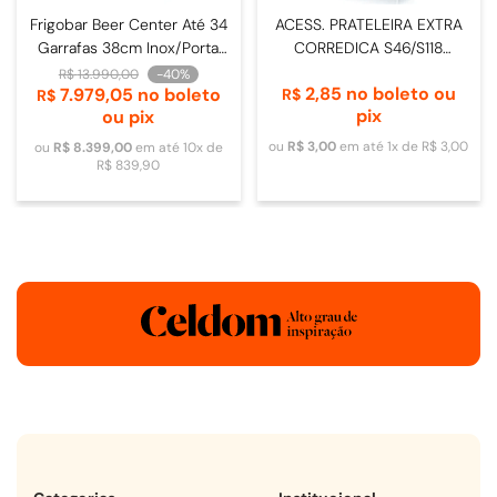
Frigobar Beer Center Até 34
ACESS. PRATELEIRA EXTRA
Garrafas 38cm Inox/Porta
CORREDICA S46/S118
de Vidro - 4093840009
DOMETIC
R$
13
.
990
,
00
-
40%
2
,
85
no boleto ou
7
.
979
,
05
no boleto
R$
R$
pix
ou pix
ou
R$
3
,
00
em até
1
x de
R$
3
,
00
ou
R$
8
.
399
,
00
em até
10
x de
R$
839
,
90