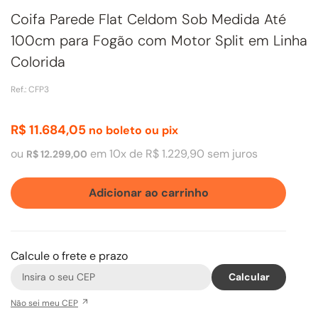
Coifa Parede Flat Celdom Sob Medida Até
100cm para Fogão com Motor Split em Linha
Colorida
Ref.
:
CFP3
R$
11
.
684
,
05
no boleto ou pix
ou
em
10
x de
R$
1
.
229
,
90
sem juros
R$
12
.
299
,
00
Adicionar ao carrinho
Calcule o frete e prazo
Não sei meu CEP