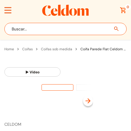
0
Buscar...
coifas
coifas sob medida
Coifa Parede Flat Celdom Sob Medida Até 100cm para Fogão com Motor Split em Linha Colorida
▶ Vídeo
CELDOM