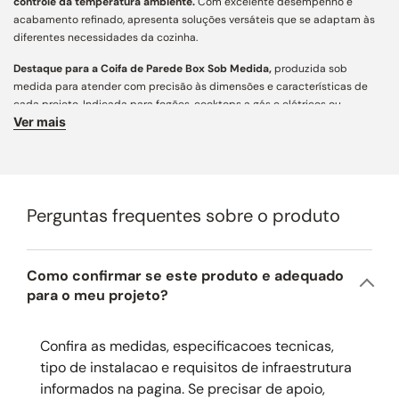
controle da temperatura ambiente.
Com excelente desempenho e
acabamento refinado, apresenta soluções versáteis que se adaptam às
diferentes necessidades da cozinha.
Destaque para a Coifa de Parede Box Sob Medida,
produzida sob
medida para atender com precisão às dimensões e características de
cada projeto. Indicada para fogões, cooktops a gás e elétricos ou
Ver mais
rangetops, assegura captação eficiente de fumaça e odores, aliando
funcionalidade, personalização e estética contemporânea para cozinhas
e áreas gourmet.
Características Principais:
Perguntas frequentes sobre o produto
Acabamento e Design:
desenvolvida com mais de 160 variações
construtivas, conta com ampla personalização e engenharia de precisão
para integração arquitetônica aos mais diversos projetos. Fabricada em
aço inox AISI 430 de alta resistência, une estética atemporal,
Como confirmar se este produto e adequado
acabamento refinado e longa vida útil. Para regiões litorâneas,
para o meu projeto?
recomendamos a opção em aço inox AISI 304 (preço sob consulta).
Dimensões:
este produto pode ser fabricado conforme as necessidades
Confira as medidas, especificacoes tecnicas,
do seu projeto, com altura máxima de 110 cm, largura de até 100 cm e
tipo de instalacao e requisitos de infraestrutura
profundidade máxima de 70 cm para coifas de parede ou 80 cm para
informados na pagina. Se precisar de apoio,
coifas de ilha.