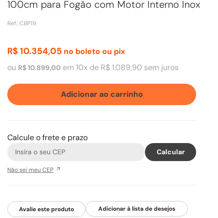
100cm para Fogão com Motor Interno Inox
Ref.
:
CBP19
R$
10
.
354
,
05
no boleto ou pix
ou
em
10
x de
R$
1
.
089
,
90
sem juros
R$
10
.
899
,
00
Adicionar ao carrinho
Calcule o frete e prazo
Não sei meu CEP
Avalie este produto