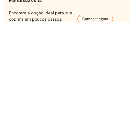
Monte sua coifa
Encontre a opção ideal para sua
cozinha em poucos passos.
Começar agora
Receba nossas ofertas!
OK
Desenvolvimento
Plataforma
Verificada por