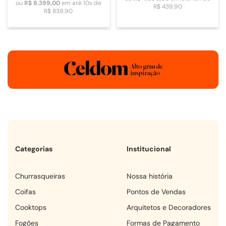
ou
R$
8
.
399
,
00
em até
10
x de
R$
439
,
90
R$
839
,
90
Categorias
Institucional
churrasqueiras
Nossa história
coifas
Pontos de Vendas
cooktops
Arquitetos e Decoradores
fogões
Formas de Pagamento