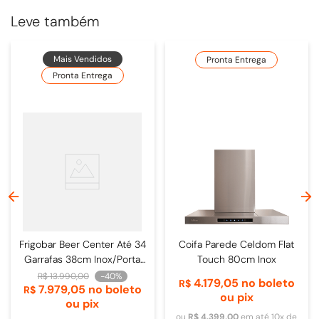
Leve também
Mais Vendidos
Pronta Entrega
Pronta Entrega
Frigobar Beer Center Até 34
Coifa Parede Celdom Flat
Garrafas 38cm Inox/Porta
Touch 80cm Inox
de Vidro - 4093840009
R$
13
.
990
,
00
-
40%
4
.
179
,
05
no boleto
R$
7
.
979
,
05
no boleto
R$
ou pix
ou pix
ou
R$
4
.
399
,
00
em até
10
x de