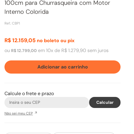
100cm para Churrasqueira com Motor
Interno Colorida
Ref.
:
CBP1
R$
12
.
159
,
05
no boleto ou pix
ou
em
10
x de
R$
1
.
279
,
90
sem juros
R$
12
.
799
,
00
Adicionar ao carrinho
Calcule o frete e prazo
Não sei meu CEP