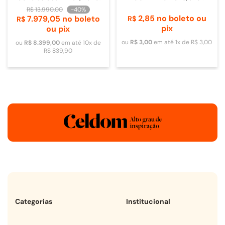
de Vidro - 4093840009
DOMETIC
R$
13
.
990
,
00
-
40%
2
,
85
no boleto ou
7
.
979
,
05
no boleto
R$
R$
pix
ou pix
ou
R$
3
,
00
em até
1
x de
R$
3
,
00
ou
R$
8
.
399
,
00
em até
10
x de
R$
839
,
90
Categorias
Institucional