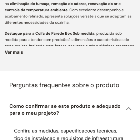
na
eliminação de fumaça, remoção de odores, renovação do ar e
controle da temperatura ambiente.
Com excelente desempenho e
acabamento refinado, apresenta soluções versáteis que se adaptam às
diferentes necessidades da cozinha.
Destaque para a Coifa de Parede Box Sob medida,
produzida sob
medida para atender com precisão às dimensões e características de
cada projeto. Indicada para fogões, cooktops a gás e elétricos, rangetops
Ver mais
e churrasqueiras a gás, carvão, elétricas e parrillas, assegura captação
eficiente de fumaça e odores, aliando funcionalidade, personalização e
estética contemporânea para cozinhas e áreas gourmet.
Características Principais:
Perguntas frequentes sobre o produto
Acabamento e Design:
desenvolvida com mais de 160 variações
construtivas, conta com ampla personalização e engenharia de precisão
para integração arquitetônica aos mais diversos projetos. Fabricada em
aço carbono de alta resistência e pintura especial em diferentes cores,
Como confirmar se este produto e adequado
une estética atemporal, acabamento refinado e longa vida útil.
para o meu projeto?
Dimensões:
este produto pode ser fabricado conforme as necessidades
do seu projeto, com altura máxima de 110 cm, largura de até 100 cm e
Confira as medidas, especificacoes tecnicas,
profundidade máxima de 70 cm para coifas de parede ou 80 cm para
tipo de instalacao e requisitos de infraestrutura