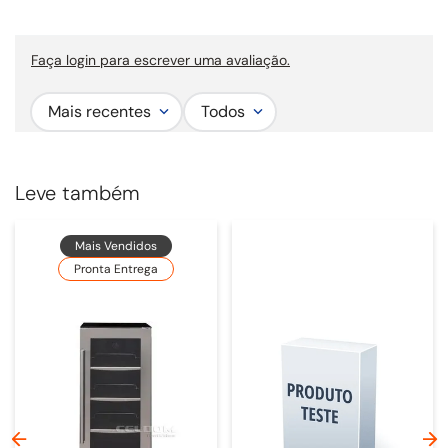
Comandos e Iluminação:
equipada com comando pulsante ou touch de 3
velocidades para ajuste prático da exaustão conforme a necessidade de
Faça login para escrever uma avaliação.
uso. Conta ainda com 1 ou 2 pares de spots ou fita LED, personalizados de
acordo com a solicitação do cliente.
Mais recentes
Todos
Largura comercial:
Sob medida.
Leve também
Mais Vendidos
Pronta Entrega