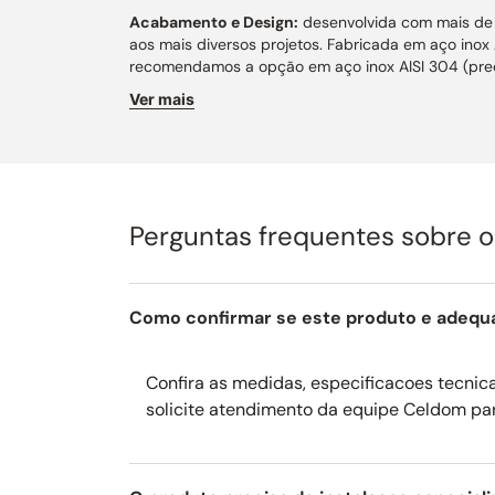
Acabamento e Design:
desenvolvida com mais de 1
aos mais diversos projetos. Fabricada em aço inox A
recomendamos a opção em aço inox AISI 304 (preç
Ver mais
Dimensões:
este produto pode ser fabricado conf
70 cm para coifas de parede ou 80 cm para coifas 
Captação e Filtragem:
fabricada com filtros semip
Motor Split Externo:
trata-se de um sistema de exa
do motor é instalada em ambiente externo, ao fina
Perguntas frequentes sobre 
percepção de ruído.
Exaustão:
as coifas são projetadas para instalaçã
Como confirmar se este produto e adequ
Conforto Sonoro:
oferece baixo nível de ruído, p
Comandos e Iluminação:
equipada com comando pu
Confira as medidas, especificacoes tecnicas
1 ou 2 pares de spots ou fita LED, personalizados d
solicite atendimento da equipe Celdom pa
Largura comercial:
Sob medida.