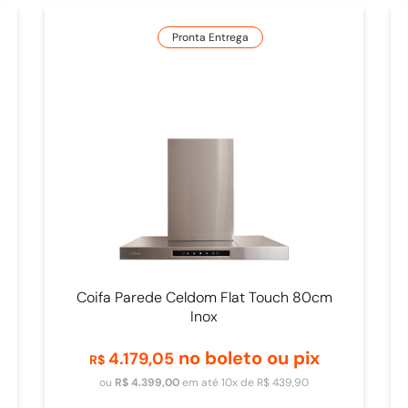
Pronta Entrega
Coifa Parede Celdom Flat Touch 80cm
Inox
no boleto ou pix
4
.
179
,
05
R$
Adicionar ao carrinho
ou
R$
4
.
399
,
00
em até
10
x de
R$
439
,
90