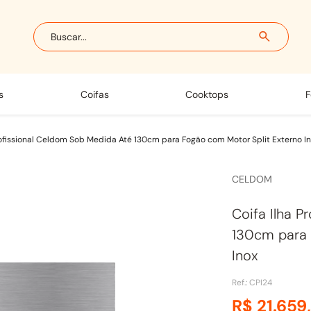
Buscar...
s
coifas
cooktops
rofissional Celdom Sob Medida Até 130cm para Fogão com Motor Split Externo I
CELDOM
Coifa Ilha P
130cm para 
Inox
Ref.
:
CPI24
R$
21
.
659
,