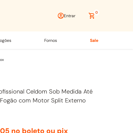
0
Entrar
fogões
fornos
sale
nox
rofissional Celdom Sob Medida Até
Fogão com Motor Split Externo
05
no boleto ou pix