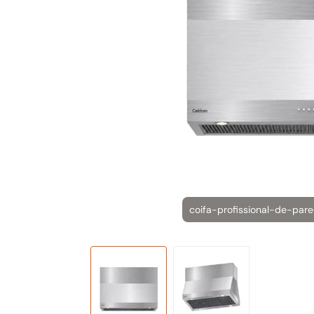
coifa-profissional-de-par