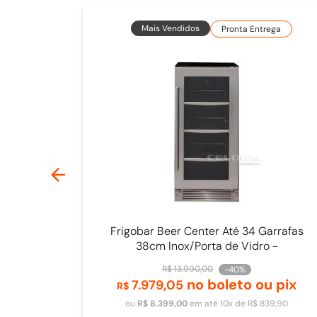
Mais Vendidos
Pronta Entrega
Frigobar Beer Center Até 34 Garrafas
38cm Inox/Porta de Vidro -
4093840009
R$
13
.
990
,
00
-
40%
no boleto ou pix
7
.
979
,
05
Adicionar ao carrinho
R$
ou
R$
8
.
399
,
00
em até
10
x de
R$
839
,
90