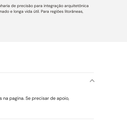
aria de precisão para integração arquitetônica
do e longa vida útil. Para regiões litorâneas,
 largura de até 130 cm e profundidade máxima de
e filtragem de fumaça e resíduos da cocção.
garantindo maior eficiência na ventilação. A caixa
stão, proporcionando redução de até 70% na
jeto.
entos.
o conforme a necessidade de uso. Conta ainda com
s na pagina. Se precisar de apoio,