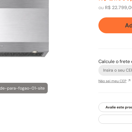
ou
R$
22
.
799
,
0
Ad
Calcule o frete
Não sei meu CEP
ede-para-fogao-01-site
Avalie este pro