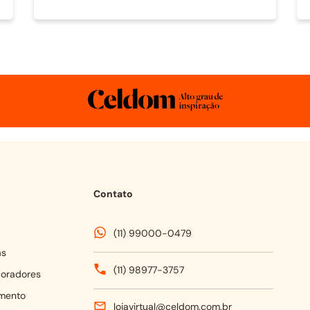
Contato
(11) 99000-0479
as
(11) 98977-3757
coradores
mento
lojavirtual@celdom.com.br