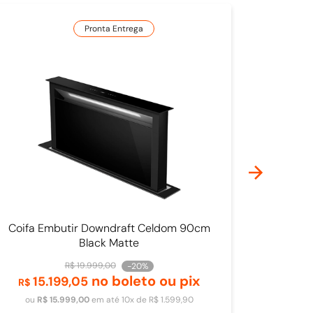
Pronta Entrega
Coifa Embutir Downdraft Celdom 90cm
Black Matte
R$
19
.
999
,
00
-
20%
no boleto ou pix
15
.
199
,
05
Adicionar ao carrinho
R$
ou
R$
15
.
999
,
00
em até
10
x de
R$
1
.
599
,
90