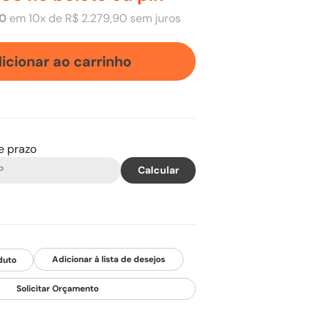
0
em
10
x de
R$
2
.
279
,
90
sem juros
icionar ao carrinho
 e prazo
duto
Solicitar Orçamento