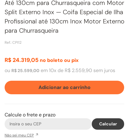
Até 130cm para Churrasqueira com Motor
Split Externo Inox — Coifa Especial de Ilha
Profissional até 130cm Inox Motor Externo
para Churrasqueira
Ref.
:
CPI12
R$
24
.
319
,
05
no boleto ou pix
ou
em
10
x de
R$
2
.
559
,
90
sem juros
R$
25
.
599
,
00
Adicionar ao carrinho
Calcule o frete e prazo
Não sei meu CEP