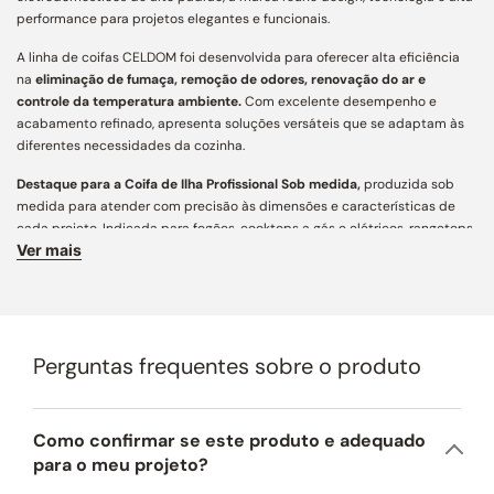
performance para projetos elegantes e funcionais.
A linha de coifas CELDOM foi desenvolvida para oferecer alta eficiência
na
eliminação de fumaça, remoção de odores, renovação do ar e
controle da temperatura ambiente.
Com excelente desempenho e
acabamento refinado, apresenta soluções versáteis que se adaptam às
diferentes necessidades da cozinha.
Destaque para a Coifa de Ilha Profissional Sob medida,
produzida sob
medida para atender com precisão às dimensões e características de
cada projeto. Indicada para fogões, cooktops a gás e elétricos, rangetops
Ver mais
e churrasqueiras a gás, carvão, elétricas e parrillas, assegura captação
eficiente de fumaça e odores, aliando funcionalidade, personalização e
estética contemporânea para cozinhas e áreas gourmet.
Características Principais:
Perguntas frequentes sobre o produto
Acabamento e Design:
desenvolvida com mais de 160 variações
construtivas, conta com ampla personalização e engenharia de precisão
para integração arquitetônica aos mais diversos projetos. Fabricada em
aço inox AISI 430 de alta resistência, une estética atemporal,
Como confirmar se este produto e adequado
acabamento refinado e longa vida útil. Para regiões litorâneas,
para o meu projeto?
recomendamos a opção em aço inox AISI 304 (preço sob consulta).