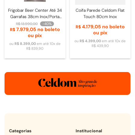
Frigobar Beer Center Até 34
Coifa Parede Celdom Flat
Garrafas 38cm Inox/Porta
Touch 80cm Inox
de Vidro - 4093840009
R$
13
.
990
,
00
-
40%
4
.
179
,
05
no boleto
R$
7
.
979
,
05
no boleto
R$
ou pix
ou pix
ou
R$
4
.
399
,
00
em até
10
x de
ou
R$
8
.
399
,
00
em até
10
x de
R$
439
,
90
R$
839
,
90
Categorias
Institucional