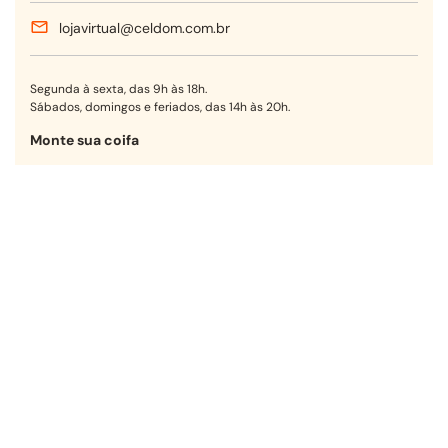
lojavirtual@celdom.com.br
Segunda à sexta, das 9h às 18h.
Sábados, domingos e feriados, das 14h às 20h.
Monte sua coifa
Encontre a opção ideal para sua
cozinha em poucos passos.
Começar agora
Receba nossas ofertas!
OK