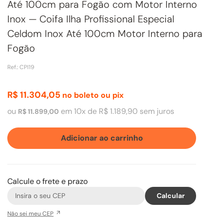
Até 100cm para Fogão com Motor Interno
Inox — Coifa Ilha Profissional Especial
Celdom Inox Até 100cm Motor Interno para
Fogão
Ref.
:
CPI19
R$
11
.
304
,
05
no boleto ou pix
ou
em
10
x de
R$
1
.
189
,
90
sem juros
R$
11
.
899
,
00
Adicionar ao carrinho
Calcule o frete e prazo
Não sei meu CEP