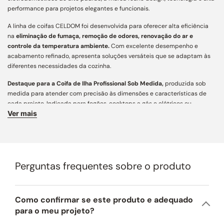
performance para projetos elegantes e funcionais.
A linha de coifas CELDOM foi desenvolvida para oferecer alta eficiência
na
eliminação de fumaça, remoção de odores, renovação do ar e
controle da temperatura ambiente.
Com excelente desempenho e
acabamento refinado, apresenta soluções versáteis que se adaptam às
diferentes necessidades da cozinha.
Destaque para a Coifa de Ilha Profissional Sob Medida,
produzida sob
medida para atender com precisão às dimensões e características de
cada projeto. Indicada para fogões, cooktops a gás e elétricos ou
Ver mais
rangetops, assegura captação eficiente de fumaça e odores, aliando
funcionalidade, personalização e estética contemporânea para cozinhas
e áreas gourmet.
Características Principais:
Perguntas frequentes sobre o produto
Acabamento e Design:
desenvolvida com mais de 160 variações
construtivas, conta com ampla personalização e engenharia de precisão
para integração arquitetônica aos mais diversos projetos. Fabricada em
aço inox AISI 430 de alta resistência, une estética atemporal,
Como confirmar se este produto e adequado
acabamento refinado e longa vida útil. Para regiões litorâneas,
para o meu projeto?
recomendamos a opção em aço inox AISI 304 (preço sob consulta).