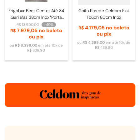
Frigobar Beer Center Até 34
Coifa Parede Celdom Flat
Garrafas 38cm Inox/Porta
Touch 80cm Inox
de Vidro - 4093840009
R$
13
.
990
,
00
-
40%
4
.
179
,
05
no boleto
R$
7
.
979
,
05
no boleto
R$
ou pix
ou pix
ou
R$
4
.
399
,
00
em até
10
x de
ou
R$
8
.
399
,
00
em até
10
x de
R$
439
,
90
R$
839
,
90