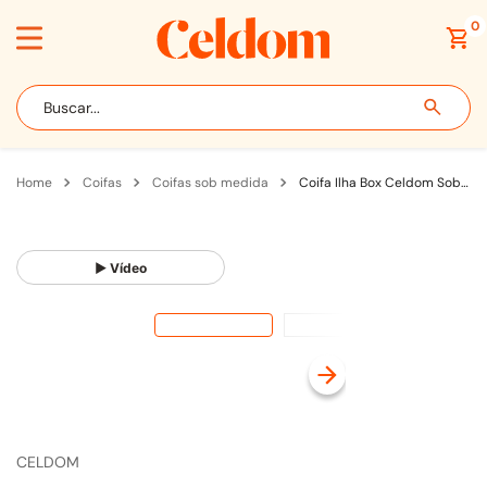
0
Buscar...
coifas
coifas sob medida
Coifa Ilha Box Celdom Sob Medida Até 130cm para Fogão com Motor Split em Linha Inox
▶ Vídeo
CELDOM