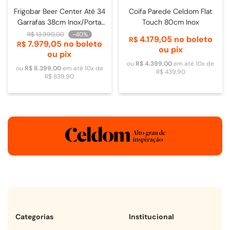
Frigobar Beer Center Até 34
Coifa Parede Celdom Flat
Garrafas 38cm Inox/Porta
Touch 80cm Inox
de Vidro - 4093840009
R$
13
.
990
,
00
-
40%
4
.
179
,
05
no boleto
R$
7
.
979
,
05
no boleto
R$
ou pix
ou pix
ou
R$
4
.
399
,
00
em até
10
x de
ou
R$
8
.
399
,
00
em até
10
x de
R$
439
,
90
R$
839
,
90
Categorias
Institucional