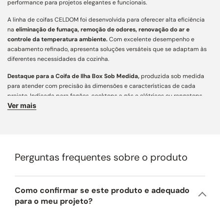
performance para projetos elegantes e funcionais.
A linha de coifas CELDOM foi desenvolvida para oferecer alta eficiência
na
eliminação de fumaça, remoção de odores, renovação do ar e
controle da temperatura ambiente.
Com excelente desempenho e
acabamento refinado, apresenta soluções versáteis que se adaptam às
diferentes necessidades da cozinha.
Destaque para a Coifa de Ilha Box Sob Medida,
produzida sob medida
para atender com precisão às dimensões e características de cada
projeto. Indicada para fogões, cooktops a gás e elétricos ou rangetops,
Ver mais
assegura captação eficiente de fumaça e odores, aliando funcionalidade,
personalização e estética contemporânea para cozinhas e áreas
gourmet.
Características Principais:
Perguntas frequentes sobre o produto
Acabamento e Design:
desenvolvida com mais de 160 variações
construtivas, conta com ampla personalização e engenharia de precisão
para integração arquitetônica aos mais diversos projetos. Fabricada em
aço inox AISI 430 de alta resistência, une estética atemporal,
Como confirmar se este produto e adequado
acabamento refinado e longa vida útil. Para regiões litorâneas,
para o meu projeto?
recomendamos a opção em aço inox AISI 304 (preço sob consulta).