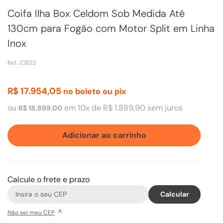
Coifa Ilha Box Celdom Sob Medida Até
130cm para Fogão com Motor Split em Linha
Inox
Ref.
:
CBI22
R$
17
.
954
,
05
no boleto ou pix
ou
em
10
x de
R$
1
.
889
,
90
sem juros
R$
18
.
899
,
00
Adicionar ao carrinho
Calcule o frete e prazo
Não sei meu CEP