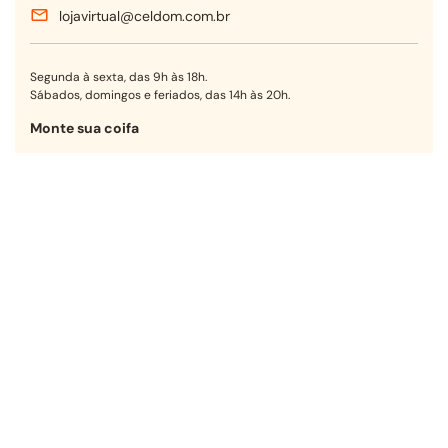
lojavirtual@celdom.com.br
Segunda à sexta, das 9h às 18h.
Sábados, domingos e feriados, das 14h às 20h.
Monte sua coifa
Encontre a opção ideal para sua
cozinha em poucos passos.
Começar agora
Receba nossas ofertas!
OK