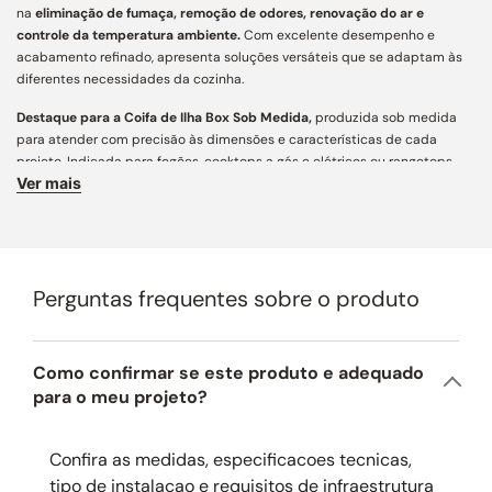
na
eliminação de fumaça, remoção de odores, renovação do ar e
controle da temperatura ambiente.
Com excelente desempenho e
acabamento refinado, apresenta soluções versáteis que se adaptam às
diferentes necessidades da cozinha.
Destaque para a Coifa de Ilha Box Sob Medida,
produzida sob medida
para atender com precisão às dimensões e características de cada
projeto. Indicada para fogões, cooktops a gás e elétricos ou rangetops,
Ver mais
assegura captação eficiente de fumaça e odores, aliando funcionalidade,
personalização e estética contemporânea para cozinhas e áreas
gourmet.
Características Principais:
Perguntas frequentes sobre o produto
Acabamento e Design:
desenvolvida com mais de 160 variações
construtivas, conta com ampla personalização e engenharia de precisão
para integração arquitetônica aos mais diversos projetos. Fabricada em
aço carbono de alta resistência e pintura especial em diferentes cores,
Como confirmar se este produto e adequado
une estética atemporal, acabamento refinado e longa vida útil.
para o meu projeto?
Dimensões:
este produto pode ser fabricado conforme as necessidades
do seu projeto, com altura máxima de 110 cm, largura de até 130 cm e
Confira as medidas, especificacoes tecnicas,
profundidade máxima de 70 cm para coifas de parede ou 80 cm para
tipo de instalacao e requisitos de infraestrutura