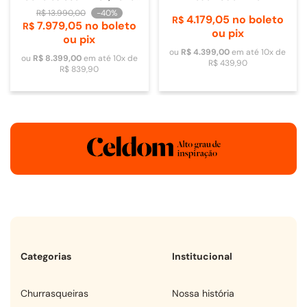
de Vidro - 4093840009
R$
13
.
990
,
00
-
40%
4
.
179
,
05
no boleto
R$
7
.
979
,
05
no boleto
R$
ou pix
ou pix
ou
R$
4
.
399
,
00
em até
10
x de
ou
R$
8
.
399
,
00
em até
10
x de
R$
439
,
90
R$
839
,
90
Categorias
Institucional
churrasqueiras
Nossa história