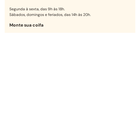
Segunda à sexta, das 9h às 18h.
Sábados, domingos e feriados, das 14h às 20h.
Monte sua coifa
Encontre a opção ideal para sua
cozinha em poucos passos.
Começar agora
Receba nossas ofertas!
OK