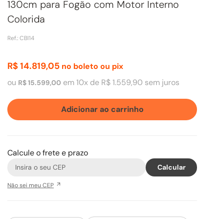
130cm para Fogão com Motor Interno
Colorida
Ref.
:
CBI14
R$
14
.
819
,
05
no boleto ou pix
ou
em
10
x de
R$
1
.
559
,
90
sem juros
R$
15
.
599
,
00
Adicionar ao carrinho
Calcule o frete e prazo
Não sei meu CEP