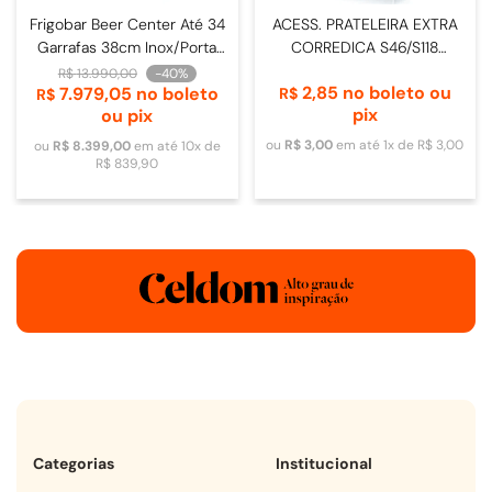
Frigobar Beer Center Até 34
ACESS. PRATELEIRA EXTRA
Garrafas 38cm Inox/Porta
CORREDICA S46/S118
de Vidro - 4093840009
DOMETIC
R$
13
.
990
,
00
-
40%
2
,
85
no boleto ou
7
.
979
,
05
no boleto
R$
R$
pix
ou pix
ou
R$
3
,
00
em até
1
x de
R$
3
,
00
ou
R$
8
.
399
,
00
em até
10
x de
R$
839
,
90
Categorias
Institucional