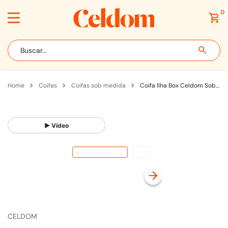
0
Buscar...
coifas
coifas sob medida
Coifa Ilha Box Celdom Sob Medida Até 100cm para Fogão com Motor Split em Linha Inox
▶ Vídeo
CELDOM