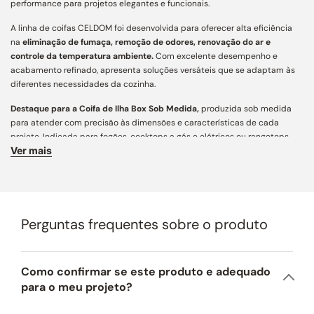
performance para projetos elegantes e funcionais.
A linha de coifas CELDOM foi desenvolvida para oferecer alta eficiência
na
eliminação de fumaça, remoção de odores, renovação do ar e
controle da temperatura ambiente.
Com excelente desempenho e
acabamento refinado, apresenta soluções versáteis que se adaptam às
diferentes necessidades da cozinha.
Destaque para a Coifa de Ilha Box Sob Medida,
produzida sob medida
para atender com precisão às dimensões e características de cada
projeto. Indicada para fogões, cooktops a gás e elétricos ou rangetops,
Ver mais
assegura captação eficiente de fumaça e odores, aliando funcionalidade,
personalização e estética contemporânea para cozinhas e áreas
gourmet.
Características Principais:
Perguntas frequentes sobre o produto
Acabamento e Design:
desenvolvida com mais de 160 variações
construtivas, conta com ampla personalização e engenharia de precisão
para integração arquitetônica aos mais diversos projetos. Fabricada em
aço inox AISI 430 de alta resistência, une estética atemporal,
Como confirmar se este produto e adequado
acabamento refinado e longa vida útil. Para regiões litorâneas,
para o meu projeto?
recomendamos a opção em aço inox AISI 304 (preço sob consulta).