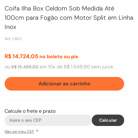
Coifa Ilha Box Celdom Sob Medida Até
100cm para Fogão com Motor Split em Linha
Inox
Ref.
:
CBI21
R$
14
.
724
,
05
no boleto ou pix
ou
em
10
x de
R$
1
.
549
,
90
sem juros
R$
15
.
499
,
00
Adicionar ao carrinho
Calcule o frete e prazo
Não sei meu CEP