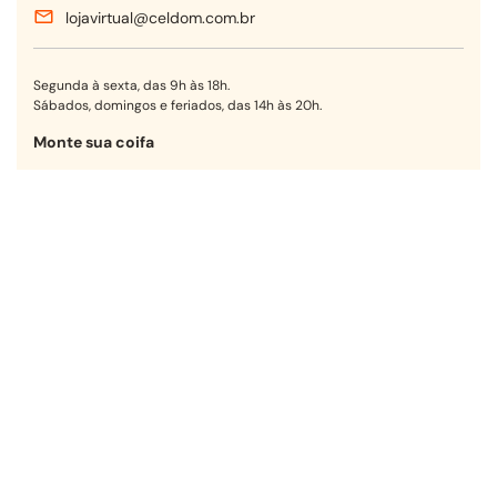
lojavirtual@celdom.com.br
Segunda à sexta, das 9h às 18h.
Sábados, domingos e feriados, das 14h às 20h.
Monte sua coifa
Encontre a opção ideal para sua
cozinha em poucos passos.
Começar agora
Receba nossas ofertas!
OK