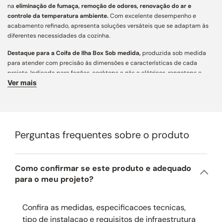
na
eliminação de fumaça, remoção de odores, renovação do ar e
controle da temperatura ambiente.
Com excelente desempenho e
acabamento refinado, apresenta soluções versáteis que se adaptam às
diferentes necessidades da cozinha.
Destaque para a Coifa de Ilha Box Sob medida,
produzida sob medida
para atender com precisão às dimensões e características de cada
projeto. Indicada para fogões, cooktops a gás e elétricos, rangetops e
Ver mais
churrasqueiras a gás, carvão, elétricas e parrillas, assegura captação
eficiente de fumaça e odores, aliando funcionalidade, personalização e
estética contemporânea para cozinhas e áreas gourmet.
Características Principais:
Perguntas frequentes sobre o produto
Acabamento e Design:
desenvolvida com mais de 160 variações
construtivas, conta com ampla personalização e engenharia de precisão
para integração arquitetônica aos mais diversos projetos. Fabricada em
aço inox AISI 430 de alta resistência, une estética atemporal,
Como confirmar se este produto e adequado
acabamento refinado e longa vida útil. Para regiões litorâneas,
para o meu projeto?
recomendamos a opção em aço inox AISI 304 (preço sob consulta).
Dimensões:
este produto pode ser fabricado conforme as necessidades
Confira as medidas, especificacoes tecnicas,
do seu projeto, com altura máxima de 110 cm, largura de até 100 cm e
tipo de instalacao e requisitos de infraestrutura