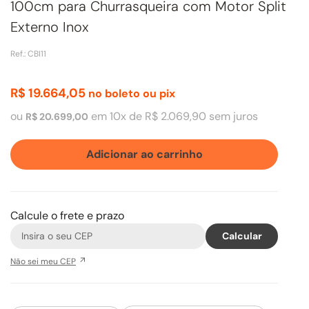
100cm para Churrasqueira com Motor Split
Externo Inox
Ref.
:
CBI11
R$
19
.
664
,
05
no boleto ou pix
ou
em
10
x de
R$
2
.
069
,
90
sem juros
R$
20
.
699
,
00
Adicionar ao carrinho
Calcule o frete e prazo
Não sei meu CEP