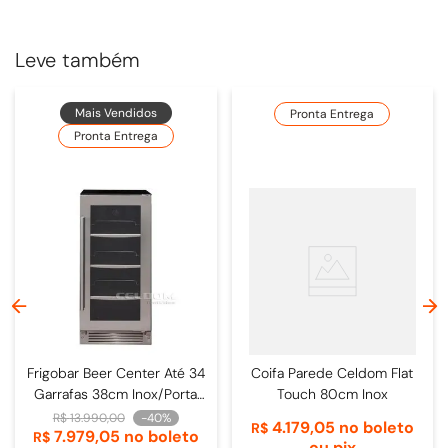
acordo com a solicitação do cliente.
Largura comercial:
Sob medida.
Leve também
Mais Vendidos
Pronta Entrega
Pronta Entrega
Frigobar Beer Center Até 34
Coifa Parede Celdom Flat
Garrafas 38cm Inox/Porta
Touch 80cm Inox
de Vidro - 4093840009
R$
13
.
990
,
00
-
40%
4
.
179
,
05
no boleto
R$
7
.
979
,
05
no boleto
R$
ou pix