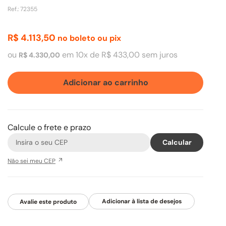
Ref.
:
72355
R$
4
.
113
,
50
no boleto ou pix
ou
em
10
x de
R$
433
,
00
sem juros
R$
4
.
330
,
00
Adicionar ao carrinho
Calcule o frete e prazo
Não sei meu CEP
Avalie este produto