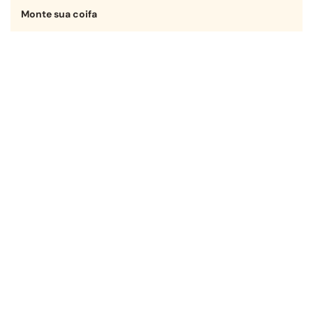
Monte sua coifa
Encontre a opção ideal para sua
cozinha em poucos passos.
Começar agora
Receba nossas ofertas!
OK
Desenvolvimento
Plataforma
Verificada por