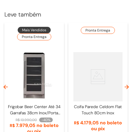
Leve também
Mais Vendidos
Pronta Entrega
Pronta Entrega
Frigobar Beer Center Até 34
Coifa Parede Celdom Flat
Garrafas 38cm Inox/Porta
Touch 80cm Inox
de Vidro - 4093840009
R$
13
.
990
,
00
-
40%
4
.
179
,
05
no boleto
R$
7
.
979
,
05
no boleto
R$
ou pix
ou pix