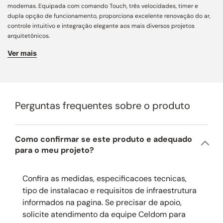
modernas. Equipada com comando Touch, três velocidades, timer e
dupla opção de funcionamento, proporciona excelente renovação do ar,
controle intuitivo e integração elegante aos mais diversos projetos
arquitetônicos.
Ver mais
Performance técnica:
vazão de 1.050 m³/h que promove alta eficiência na
renovação do ar, elimina fumaça, gordura e odores com rapidez e garante
excelente desempenho durante o preparo dos alimentos.
Captação e filtragem:
equipada com filtro de alumínio e filtro de carvão
ativado, retém partículas de gordura, reduz odores e contribui para um
Perguntas frequentes sobre o produto
ambiente mais limpo e agradável, tanto no modo exaustor quanto
depurador.
Comandos e tecnologia:
Como confirmar se este produto e adequado
painel Touch com display digital, três
velocidades e timer que oferecem controle intuitivo, praticidade no uso
para o meu projeto?
diário e ajuste preciso da sucção conforme a necessidade de cada
preparo.
Confira as medidas, especificacoes tecnicas,
Design e acabamento:
produzida em aço inox, combina linhas slim,
tipo de instalacao e requisitos de infraestrutura
estética contemporânea e acabamento premium, proporcionando
informados na pagina. Se precisar de apoio,
integração elegante à marcenaria e valorizando cozinhas e áreas
solicite atendimento da equipe Celdom para
gourmet.