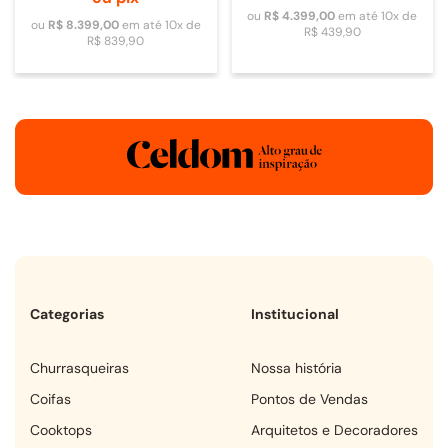
ou
R$
4
.
399
,
00
em até
10
x de
ou
R$
8
.
399
,
00
em até
10
x de
R$
439
,
90
R$
839
,
90
Categorias
Institucional
churrasqueiras
Nossa história
coifas
Pontos de Vendas
cooktops
Arquitetos e Decoradores