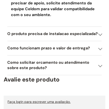
precisar de apoio, solicite atendimento da
Iluminação em LED:
dois spots de LED de 1 W iluminam a área de cocção
equipe Celdom para validar compatibilidade
com eficiência, proporcionando excelente visibilidade durante o preparo
com o seu ambiente.
e menor consumo de energia.
Funcionamento:
opera no modo exaustor, conduzindo o ar para fora do
ambiente e garantindo máxima eficiência na renovação do ar e na
O produto precisa de instalacao especializada?
eliminação de odores.
Conforto acústico:
nível sonoro de 65 dB que equilibra alto desempenho
Como funcionam prazo e valor de entrega?
de sucção com uma experiência mais confortável durante o uso.
Largura comercial: 90 cm.
Como solicitar orcamento ou atendimento
sobre este produto?
Avalie este produto
Faça login para escrever uma avaliação.