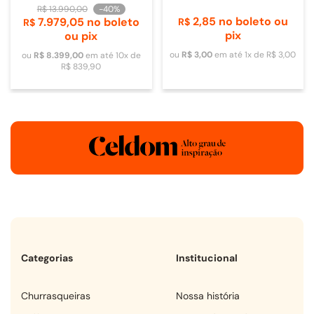
de Vidro - 4093840009
DOMETIC
R$
13
.
990
,
00
-
40%
2
,
85
no boleto ou
7
.
979
,
05
no boleto
R$
R$
pix
ou pix
ou
R$
3
,
00
em até
1
x de
R$
3
,
00
ou
R$
8
.
399
,
00
em até
10
x de
R$
839
,
90
Categorias
Institucional
churrasqueiras
Nossa história