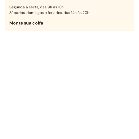
Segunda à sexta, das 9h às 18h.
Sábados, domingos e feriados, das 14h às 20h.
Monte sua coifa
Encontre a opção ideal para sua
cozinha em poucos passos.
Começar agora
Receba nossas ofertas!
OK