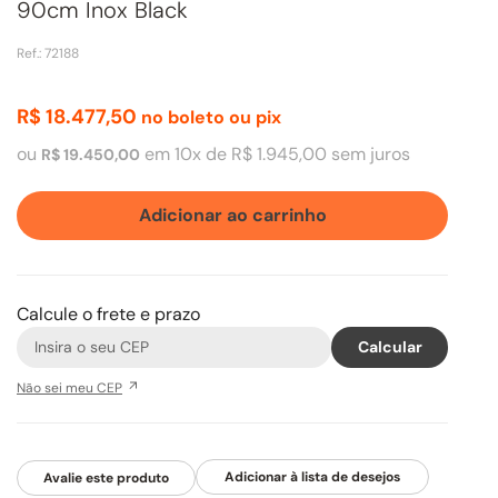
90cm Inox Black
Ref.
:
72188
R$
18
.
477
,
50
no boleto ou pix
ou
em
10
x de
R$
1
.
945
,
00
sem juros
R$
19
.
450
,
00
Adicionar ao carrinho
Calcule o frete e prazo
Não sei meu CEP
Avalie este produto