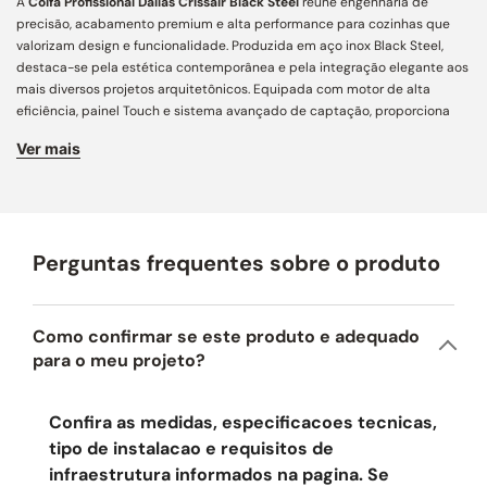
A
Coifa Profissional Dallas Crissair Black Steel
reúne engenharia de
precisão, acabamento premium e alta performance para cozinhas que
valorizam design e funcionalidade. Produzida em aço inox Black Steel,
destaca-se pela estética contemporânea e pela integração elegante aos
mais diversos projetos arquitetônicos. Equipada com motor de alta
eficiência, painel Touch e sistema avançado de captação, proporciona
excelente renovação do ar, controle preciso durante o uso e uma
Ver mais
experiência superior em cozinhas e áreas gourmet.
Performance Técnica:
vazão de 1.500 m³/h que promove alta eficiência na
renovação do ar, elimina fumaça, gordura e odores com rapidez e garante
excelente desempenho mesmo durante preparos intensos.
Perguntas frequentes sobre o produto
Captação e Filtragem:
equipada com pré-filtro inercial que retém
partículas de gordura logo na entrada, otimiza o fluxo de ar, aumenta a
eficiência da aspiração e contribui para a durabilidade do equipamento.
Como confirmar se este produto e adequado
Comandos e Tecnologia:
painel Touch com display digital que oferece
para o meu projeto?
acionamento intuitivo, visualização prática das funções e controle
preciso das três velocidades de sucção.
Confira as medidas, especificacoes tecnicas,
Design e Acabamento:
produzida em aço inox Black Steel, combina
tipo de instalacao e requisitos de
estética contemporânea, linhas elegantes e acabamento premium,
infraestrutura informados na pagina. Se
agregando sofisticação, resistência e facilidade de limpeza ao ambiente.