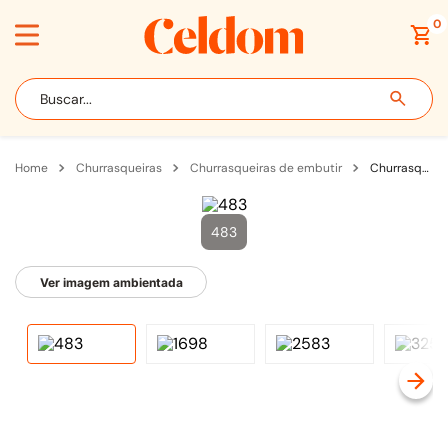
0
Buscar...
churrasqueiras
churrasqueiras de embutir
Churrasqueira Gás GLP Embutir Rapid Sear 30" 2 Queimadores 76cm Inox - C2SL30LP
483
Ver imagem ambientada