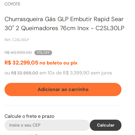
COYOTE
Churrasqueira Gás GLP Embutir Rapid Sear
30" 2 Queimadores 76cm Inox - C2SL30LP
Ref.
:
C2SL30LP
R$
40
.
999
,
00
17%
OFF
R$
32
.
299
,
05
no boleto ou pix
ou
em
10
x de
R$
3
.
399
,
90
sem juros
R$
33
.
999
,
00
Adicionar ao carrinho
Calcule o frete e prazo