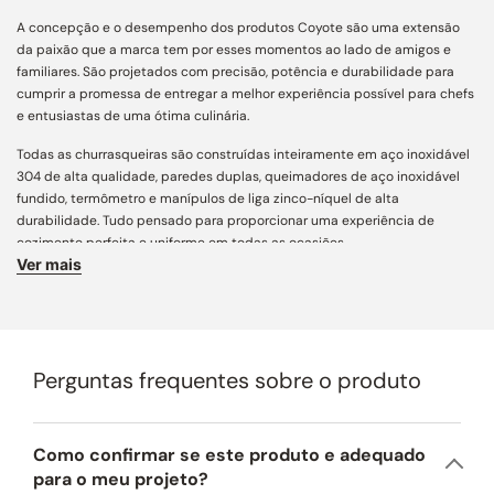
A concepção e o desempenho dos produtos Coyote são uma extensão
da paixão que a marca tem por esses momentos ao lado de amigos e
familiares. São projetados com precisão, potência e durabilidade para
cumprir a promessa de entregar a melhor experiência possível para chefs
e entusiastas de uma ótima culinária.
Todas as churrasqueiras são construídas inteiramente em aço inoxidável
304 de alta qualidade, paredes duplas, queimadores de aço inoxidável
fundido, termômetro e manípulos de liga zinco-níquel de alta
durabilidade. Tudo pensado para proporcionar uma experiência de
cozimento perfeita e uniforme em todas as ocasiões.
Ver mais
Projetada dentro do conceito de paixão por momentos memoráveis, a
SÉRIE S excede os mais altos padrões e satisfaz até o mais exigente chef
gourmet. Disponível em 30, 36 e 42 polegadas, a SÉRIE S oferece todas as
ferramentas para o cozimento perfeito de diversos alimentos.
Perguntas frequentes sobre o produto
Exclusivos queimadores Infinity Burners, sistema rotisserie com
infravermelho, RapidSear que permite selar rapidamente o alimento sem
deixar escapar o sabor e os nutrientes, briquetes cerâmicos que mantém
o calor uniforme e preciso, caixa defumadora, iluminação interna e
Como confirmar se este produto e adequado
manípulos com iluminação em LED que além de auxiliar em eventos
para o meu projeto?