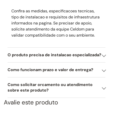
noturnos deixam o produto com uma estética fantástica.
2 queimadores de alta performance Infinity Burner com potência de até
Confira as medidas, especificacoes tecnicas,
70.000 BTU.
tipo de instalacao e requisitos de infraestrutura
informados na pagina. Se precisar de apoio,
1 selador rápido Rapid Sear que permite selar o alimento sem deixar
escapar o sabor e os nutrientes.
solicite atendimento da equipe Celdom para
validar compatibilidade com o seu ambiente.
Sistema Rotisserie com infravermelho.
Briquetes cerâmicos que mantém o calor uniforme por toda a superfície.
O produto precisa de instalacao especializada?
Caixa defumadora em aço inox.
Churrasqueira 100% em aço inox 304 de alta qualidade.
Como funcionam prazo e valor de entrega?
Iluminação interna para eventos noturnos.
Manípulos com iluminação em LED.
Como solicitar orcamento ou atendimento
sobre este produto?
Ampla área de cozimento e performance para um cozimento uniforme.
Termômetro para acompanhar a temperatura ideal de cozimento para
Avalie este produto
cada tipo de alimento.
Acessórios vendidos separadamente: Grelhas exclusivas Coyote