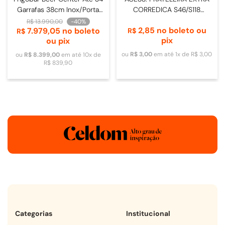
Garrafas 38cm Inox/Porta
CORREDICA S46/S118
de Vidro - 4093840009
DOMETIC
R$
13
.
990
,
00
-
40%
2
,
85
no boleto ou
7
.
979
,
05
no boleto
R$
R$
pix
ou pix
ou
R$
3
,
00
em até
1
x de
R$
3
,
00
ou
R$
8
.
399
,
00
em até
10
x de
R$
839
,
90
Categorias
Institucional