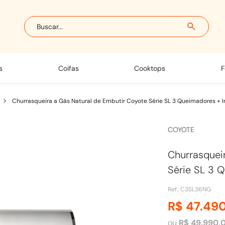
Buscar...
s
coifas
cooktops
Churrasqueira a Gás Natural de Embutir Coyote Série SL 3 Queimadores + I
COYOTE
Churrasquei
Série SL 3 
Ref.
:
C3SL36NG
R$
47
.
49
ou
R$
49
.
990
,