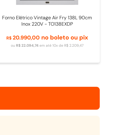
Forno Elétrico Vintage Air Fry 138L 90cm
Inox 220V - TO138EXDP
no boleto ou pix
20
.
990
,
00
R$
Adicionar ao carrinho
ou
R$
22
.
094
,
74
em até
10
x de
R$
2
.
209
,
47