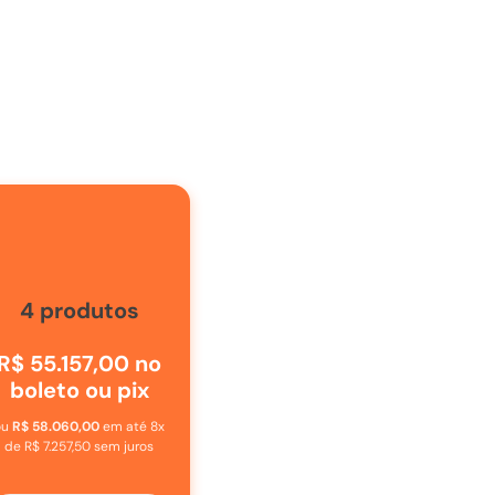
4
produtos
R$ 55.157,00
no
boleto ou pix
ou
R$ 58.060,00
em até
8
x
de
R$ 7.257,50
sem juros