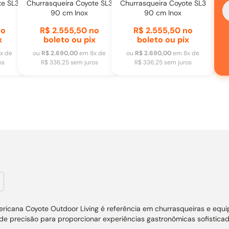
te SL3
Churrasqueira Coyote SL3
Churrasqueira Coyote SL3
90 cm Inox
90 cm Inox
o
R$ 2.555,50
no
R$ 2.555,50
no
x
boleto ou pix
boleto ou pix
x de
ou
R$ 2.690,00
em
8
x de
ou
R$ 2.690,00
em
8
x de
os
R$ 336,25
sem juros
R$ 336,25
sem juros
ericana Coyote Outdoor Living é referência em churrasqueiras e eq
de precisão para proporcionar experiências gastronômicas sofistic