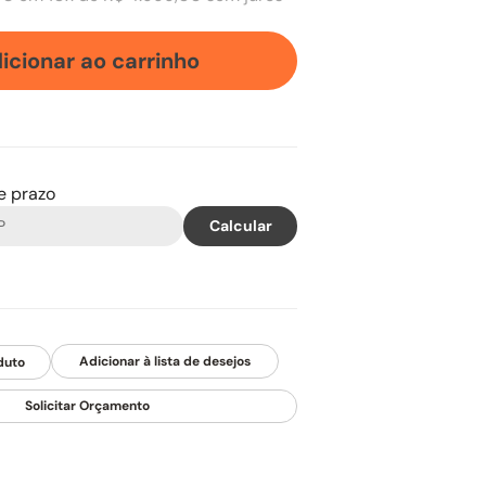
icionar ao carrinho
 e prazo
duto
Solicitar Orçamento