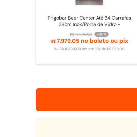
Frigobar Beer Center Até 34 Garrafas
38cm Inox/Porta de Vidro -
4093840009
R$
13
.
990
,
00
-
40%
no boleto ou pix
7
.
979
,
05
Adicionar ao carrinho
R$
ou
R$
8
.
399
,
00
em até
10
x de
R$
839
,
90