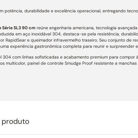
 potência, durabilidade e excelência operacional, entregando tec
e Série SL3 90 cm
reúne engenharia americana, tecnologia avançada
duzida em aço inoxidável 304, destaca-se pela resistência, durabilid
or RapidSear e queimador infravermelho traseiro. Seu conjunto de re
o uma experiência gastronômica completa para reunir e surpreender
el 304 com linhas sofisticadas e acabamento premium para compor 
os multicolor, painel de controle Smudge Proof resistente a manchas
es Coyote Infinity, 1 selador rápido RapidSear e 1 queimador infrav
mento rápido e versatilidade para diferentes técnicas de preparo, 
er, válvula de segurança com sensor termopar, briquetes cerâmicos 
e garantem distribuição uniforme do calor e maior precisão durante 
o produto
or mola para abertura suave, suporte integrado para grelha de desc
nutenção diária. Acompanha ainda espeto giratório Rotisserie e caixa