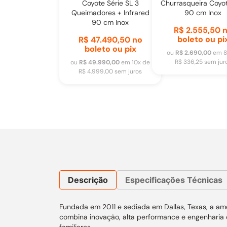
Coyote Série SL 3
Churrasqueira Coyo
Queimadores + Infrared
90 cm Inox
90 cm Inox
R$ 2.555,50
n
boleto ou pi
R$ 47.490,50
no
boleto ou pix
ou
R$ 2.690,00
em
8
R$ 336,25
sem jur
ou
R$ 49.990,00
em
10
x de
R$ 4.999,00
sem juros
Descrição
Especificações Técnicas
Fundada em 2011 e sediada em Dallas, Texas, a am
combina inovação, alta performance e engenharia 
familiares.