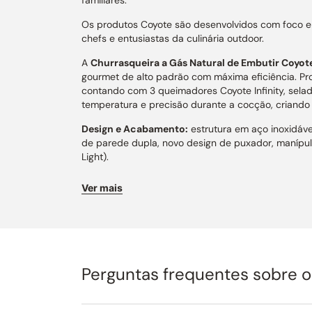
Os produtos Coyote são desenvolvidos com foco em
chefs e entusiastas da culinária outdoor.
A
Churrasqueira a Gás Natural de Embutir Coyot
gourmet de alto padrão com máxima eficiência. Pro
contando com 3 queimadores Coyote Infinity, selad
temperatura e precisão durante a cocção, criand
Design e Acabamento:
estrutura em aço inoxidáv
de parede dupla, novo design de puxador, manípul
Light).
Performance e Potência:
equipada com 3 queimador
Ver mais
até 90.000 BTUs, alta performance térmica, aqueci
de grandes cortes.
Tecnologia e Precisão:
ignição rápida Flame Throw
separadores de zona e grelhas cortadas a laser qu
Perguntas frequentes sobre 
Praticidade e Ergonomia:
tampa com assistência p
coletora de gordura, facilitando a limpeza e a ma
preparo.