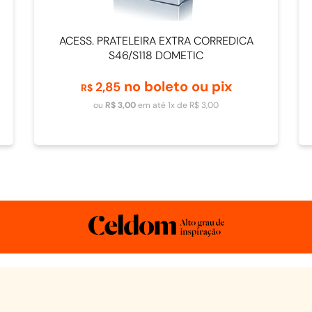
ACESS. PRATELEIRA EXTRA CORREDICA
S46/S118 DOMETIC
no boleto ou pix
2
,
85
R$
Adicionar ao carrinho
ou
R$
3
,
00
em até
1
x de
R$
3
,
00