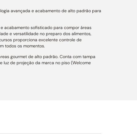
nologia avançada e acabamento de alto padrão para
 e acabamento sofisticado para compor áreas
ade e versatilidade no preparo dos alimentos,
cursos proporciona excelente controle de
 em todos os momentos.
áreas gourmet de alto padrão. Conta com tampa
 e luz de projeção da marca no piso (Welcome
ermelho traseiro, proporcionando potência total de
desde o selamento intenso até o cozimento uniforme
de pedra vulcânica, queimadores intercambiáveis,
a cocção.
anso, protetor de vento integrado e bandeja
 defumadora, ampliando as possibilidades de