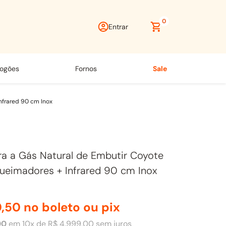
0
Entrar
fogões
fornos
sale
nfrared 90 cm Inox
ra a Gás Natural de Embutir Coyote
Queimadores + Infrared 90 cm Inox
0
,
50
no boleto ou pix
00
em
10
x de
R$
4
.
999
,
00
sem juros