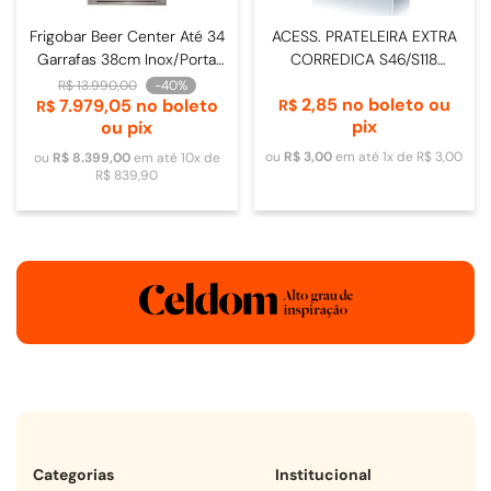
Frigobar Beer Center Até 34
ACESS. PRATELEIRA EXTRA
Garrafas 38cm Inox/Porta
CORREDICA S46/S118
de Vidro - 4093840009
DOMETIC
R$
13
.
990
,
00
-
40%
2
,
85
no boleto ou
7
.
979
,
05
no boleto
R$
R$
pix
ou pix
ou
R$
3
,
00
em até
1
x de
R$
3
,
00
ou
R$
8
.
399
,
00
em até
10
x de
R$
839
,
90
Categorias
Institucional