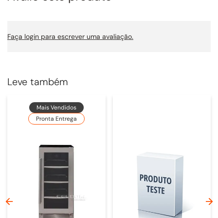
Faça login para escrever uma avaliação.
Leve também
Mais Vendidos
Pronta Entrega