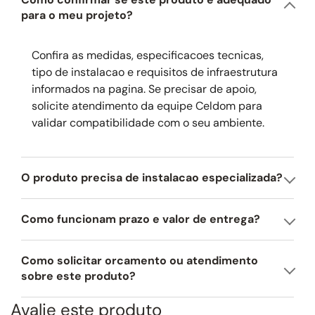
para o meu projeto?
Funcionalidade e Versatilidade:
ideal para escorrer louças e alimentos,
com escoamento eficiente da água pela válvula central. Compatível com
diversos acessórios opcionais, adaptando-se às diferentes necessidades
Confira as medidas, especificacoes tecnicas,
do dia a dia.
tipo de instalacao e requisitos de infraestrutura
informados na pagina. Se precisar de apoio,
Durabilidade e Manutenção:
material resistente e de fácil limpeza, com
superfície que auxilia na conservação do produto e mantém o aspecto
solicite atendimento da equipe Celdom para
sofisticado por mais tempo.
validar compatibilidade com o seu ambiente.
Largura comercial:
90 cm.
O produto precisa de instalacao especializada?
Como funcionam prazo e valor de entrega?
Como solicitar orcamento ou atendimento
sobre este produto?
Avalie este produto