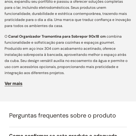
anos, expandiu seu portfólio e passou a oferecer soluções completas
para o lar, incluindo eletrodomésticos. Seus produtos unem
funcionalidade, durabilidade e estética contemporânea, trazendo mais
praticidade para o dia a dia. Uma marca que traduz confiança e inovação
para todos os ambientes da casa.
O
Canal Organizador Tramontina para Sobrepor 90x18 cm
combina
funcionalidade e sofisticação para cozinhas e espaços gourmet.
Produzido em aço inox 304 com acabamento acetinado, oferece
instalação sobreposta à bancada, aproveitando melhor o espaço atrás
da cuba. Seu design versátil auxilia no escoamento da água e permite o
uso com acessórios opcionais, proporcionando mais praticidade e
integração aos diferentes projetos.
Ver mais
Design e Acabamento:
produzido em aço inox AISI 304 com acabamento
acetinado, que garante alta durabilidade, resistência à corrosão e um
visual sofisticado que valoriza o ambiente.
Estrutura e Resistência:
espessura de 1,0 mm, proporcionando maior
robustez, estabilidade e segurança no uso diário.
Perguntas frequentes sobre o produto
Instalação e Integração:
instalação semi-flush, que permite integração
elegante à bancada e melhor aproveitamento do espaço, podendo ser
posicionada atrás da cuba.
Como confirmar se este produto e adequado