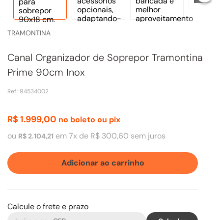
TRAMONTINA
Canal Organizador de Soprepor Tramontina
Prime 90cm Inox
Ref.
:
94534002
R$
1
.
999
,
00
no boleto ou pix
ou
em
7
x de
R$
300
,
60
sem juros
R$
2
.
104
,
21
Adicionar ao carrinho
Calcule o frete e prazo