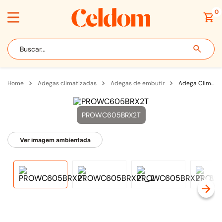
0
Buscar...
adegas climatizadas
adegas de embutir
Adega Climatizada de Embutir Até 80 Garrafas 2 Zonas Professional Inox Abertura p Direita - PROWC605
PROWC605BRX2T
Ver imagem ambientada