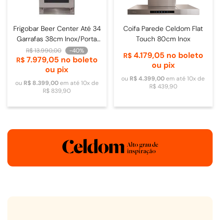
Frigobar Beer Center Até 34
Coifa Parede Celdom Flat
Garrafas 38cm Inox/Porta
Touch 80cm Inox
de Vidro - 4093840009
R$
13
.
990
,
00
-
40%
4
.
179
,
05
no boleto
R$
7
.
979
,
05
no boleto
R$
ou pix
ou pix
ou
R$
4
.
399
,
00
em até
10
x de
ou
R$
8
.
399
,
00
em até
10
x de
R$
439
,
90
R$
839
,
90