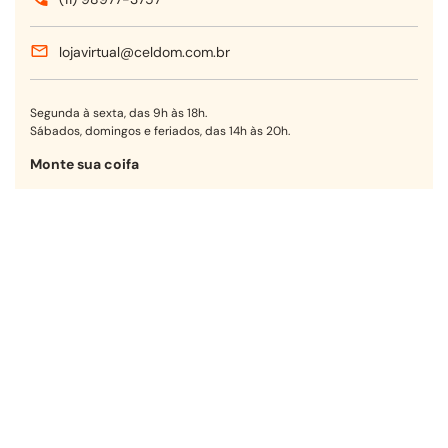
lojavirtual@celdom.com.br
Segunda à sexta, das 9h às 18h.
Sábados, domingos e feriados, das 14h às 20h.
Monte sua coifa
Encontre a opção ideal para sua
cozinha em poucos passos.
Começar agora
Receba nossas ofertas!
OK