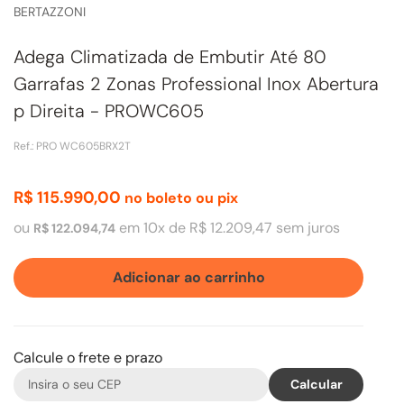
BERTAZZONI
Adega Climatizada de Embutir Até 80
Garrafas 2 Zonas Professional Inox Abertura
p Direita - PROWC605
Ref.
:
PRO WC605BRX2T
R$
115
.
990
,
00
no boleto ou pix
ou
em
10
x de
R$
12
.
209
,
47
sem juros
R$
122
.
094
,
74
Adicionar ao carrinho
Calcule o frete e prazo