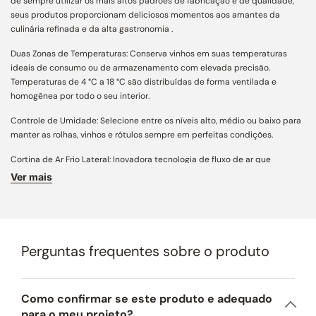
de sempre utilizar os mais altos padrões de fabricação e de qualidade,
seus produtos proporcionam deliciosos momentos aos amantes da
culinária refinada e da alta gastronomia .
Duas Zonas de Temperaturas: Conserva vinhos em suas temperaturas
ideais de consumo ou de armazenamento com elevada precisão.
Temperaturas de 4 °C a 18 °C são distribuídas de forma ventilada e
homogênea por todo o seu interior.
Controle de Umidade: Selecione entre os níveis alto, médio ou baixo para
manter as rolhas, vinhos e rótulos sempre em perfeitas condições.
Cortina de Ar Frio Lateral: Inovadora tecnologia de fluxo de ar que
mantém a temperatura interna estável mesmo com a abertura frequente
Ver mais
da porta para melhor preservação dos vinhos.
Amadurecimento Excepcional dos Vinhos: Armazene vinhos tintos de
guarda por longos períodos com temperaturas e umidades controladas
com alta precisão para alcançar o máximo em seus sabores e aromas.
Perguntas frequentes sobre o produto
Surround LED: Iluminação interna perfeita com o uso de 12 pontos de LEDs
para uma refinada apresentação dos vinhos.
Como confirmar se este produto e adequado
Prateleiras em Carvalho Durmast Premium: Acabamento elaborado,
para o meu projeto?