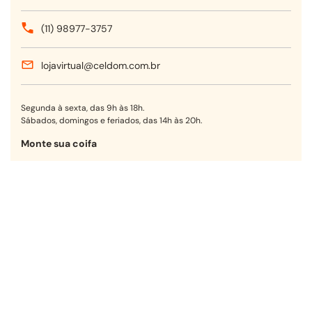
(11) 98977-3757
lojavirtual@celdom.com.br
Segunda à sexta, das 9h às 18h.
Sábados, domingos e feriados, das 14h às 20h.
Monte sua coifa
Encontre a opção ideal para sua
cozinha em poucos passos.
Começar agora
Receba nossas ofertas!
OK