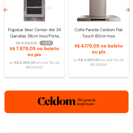
Frigobar Beer Center Até 34
Coifa Parede Celdom Flat
Garrafas 38cm Inox/Porta
Touch 80cm Inox
de Vidro - 4093840009
R$
13
.
990
,
00
-
40%
4
.
179
,
05
no boleto
R$
7
.
979
,
05
no boleto
R$
ou pix
ou pix
ou
R$
4
.
399
,
00
em até
10
x de
ou
R$
8
.
399
,
00
em até
10
x de
R$
439
,
90
R$
839
,
90