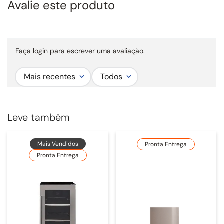
Avalie este produto
acesso ao interior e a organização dos alimentos, além de alerta sonoro
de porta aberta.
Largura comercial:
60 cm.
Faça login para escrever uma avaliação.
Mais recentes
Todos
Leve também
Mais Vendidos
Pronta Entrega
Pronta Entrega