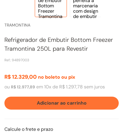
TRAMONTINA
Refrigerador de Embutir Bottom Freezer
Tramontina 250L para Revestir
Ref.
:
94897003
R$
12
.
329
,
00
no boleto ou pix
ou
em
10
x de
R$
1
.
297
,
78
sem juros
R$
12
.
977
,
89
Adicionar ao carrinho
Calcule o frete e prazo