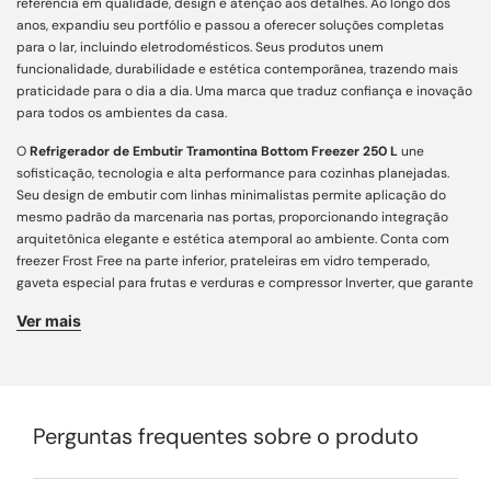
referência em qualidade, design e atenção aos detalhes. Ao longo dos
anos, expandiu seu portfólio e passou a oferecer soluções completas
para o lar, incluindo eletrodomésticos. Seus produtos unem
funcionalidade, durabilidade e estética contemporânea, trazendo mais
praticidade para o dia a dia. Uma marca que traduz confiança e inovação
para todos os ambientes da casa.
O
Refrigerador de Embutir Tramontina Bottom Freezer 250 L
une
sofisticação, tecnologia e alta performance para cozinhas planejadas.
Seu design de embutir com linhas minimalistas permite aplicação do
mesmo padrão da marcenaria nas portas, proporcionando integração
arquitetônica elegante e estética atemporal ao ambiente. Conta com
freezer Frost Free na parte inferior, prateleiras em vidro temperado,
gaveta especial para frutas e verduras e compressor Inverter, que garante
refrigeração eficiente com menor consumo de energia. Versátil, possui
Ver mais
portas reversíveis e possibilidade de instalação lado a lado.
Design e Acabamento:
modelo de embutir com estética minimalista e
integração harmoniosa à marcenaria da cozinha. Conta com sistema
Metal Cooling na parte traseira interna, que auxilia na distribuição
uniforme da temperatura e melhora a performance de refrigeração.
Perguntas frequentes sobre o produto
Capacidade e Organização:
capacidade total de 250 litros, com
excelente aproveitamento interno para organização dos alimentos. Possui