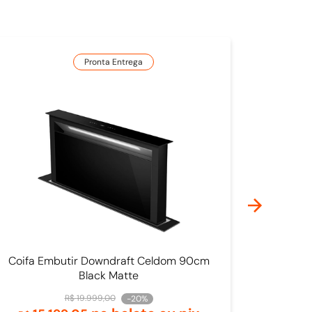
Pronta Entrega
Coifa Embutir Downdraft Celdom 90cm
Black Matte
R$
19
.
999
,
00
-
20%