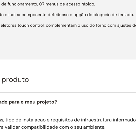
ra de funcionamento, 07 menus de acesso rápido.
ento e indica componente defeituoso e opção de bloqueio de teclado.
 seletores touch control: complementam o uso do forno com ajustes 
ado internamente, isso reduz o aquecimento da parte externa e garant
ximo aproveitamento de calor e reduz o tempo de preparo.
erformance de cocção possui 3.200W de potência.
ill ventilado; grill ventilado e grill.
o produto
gelar por tempo; cozedura por micro-ondas; micro-ondas + grill; mi
o distribuindo o calor de forma equilibrada por toda a cavidade inte
r e o aroma de cada alimento.
ado para o meu projeto?
ecnologia infrared converte o Forno Elanto em uma eficiente churrasque
vão que emitem raios infravermelhos, é o ideal para assar grandes 
, tipo de instalacao e requisitos de infraestrutura informado
ra validar compatibilidade com o seu ambiente.
om acabamento em inox satinado, a superfície interna possui bordas