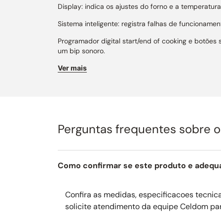
Display: indica os ajustes do forno e a temperatu
Sistema inteligente: registra falhas de funcionam
Programador digital start/end of cooking e botões
um bip sonoro.
Porta de vidro duplo: o calor do forno fica confin
Ver mais
otimiza o processo de cocção das receitas com má
Faixa de temperatura: entre 20ºC a 230ºC, alta p
Funções Forno Elétrico: circular ventilada; circular + gr
Perguntas frequentes sobre 
Funções Micro-ondas: descongelar por peso; descon
Turbo ventilado: proporciona maior poder de cocçã
sejam cozidos uniformemente, conservando o sabo
Como confirmar se este produto e adequ
Grill Infravermelho: um potente grill elétrico com t
incandescência, estado semelhante a brasas de car
de fumaça.
Confira as medidas, especificacoes tecnicas
solicite atendimento da equipe Celdom pa
Facilidade na limpeza: feito em vidro temperado c