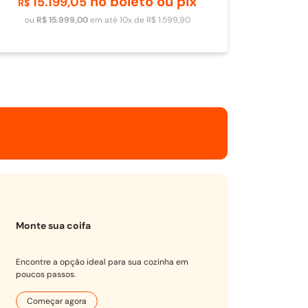
no boleto ou pix
15
.
199
,
05
Adicionar ao carrinho
R$
ou
R$
15
.
999
,
00
em até
10
x de
R$
1
.
599
,
90
Monte sua coifa
Encontre a opção ideal para sua cozinha em
poucos passos.
Começar agora