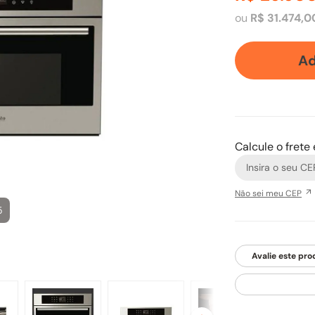
ou
R$
31
.
474
,
0
Ad
Calcule o frete
Não sei meu CEP
5
Avalie este pro