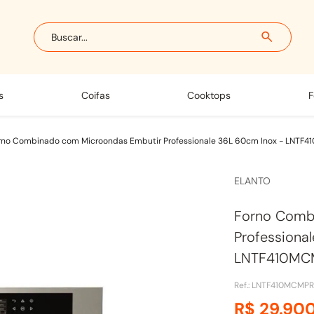
Buscar...
s
coifas
cooktops
rno Combinado com Microondas Embutir Professionale 36L 60cm Inox - LNT
ELANTO
Forno Comb
Professiona
LNTF410MC
Ref.
:
LNTF410MCMPR
R$
29
.
90