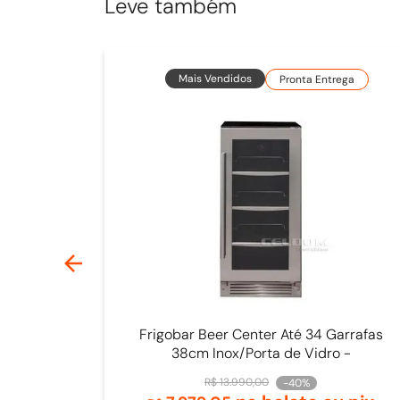
Leve também
Mais Vendidos
Pronta Entrega
Frigobar Beer Center Até 34 Garrafas
38cm Inox/Porta de Vidro -
4093840009
R$
13
.
990
,
00
-
40%