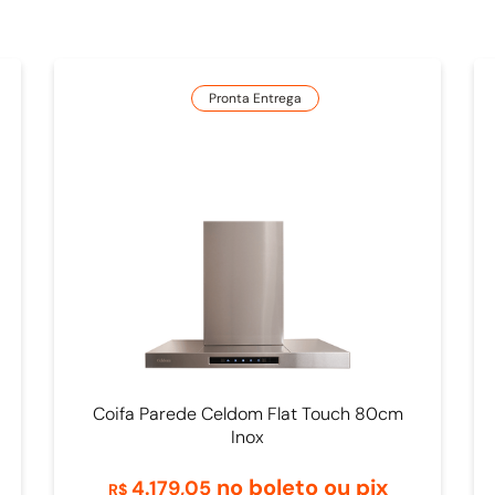
Pronta Entrega
Coifa Parede Celdom Flat Touch 80cm
Inox
no boleto ou pix
4
.
179
,
05
R$