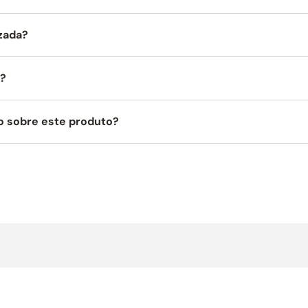
a remoção de gorduras difíceis. Além disso, a porta de vidro duplo é r
ada combinada a uma grelha.
izada?
micro-ondas! Esses materiais podem causar faíscas, incêndios e danif
a?
o sobre este produto?