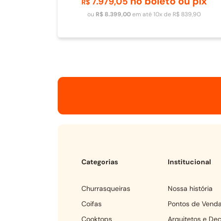
no boleto ou pix
7
.
979
,
05
Adicionar ao carrinho
R$
ou
R$
8
.
399
,
00
em até
10
x de
R$
839
,
90
Categorias
Institucional
churrasqueiras
Nossa história
coifas
Pontos de Vend
cooktops
Arquitetos e De