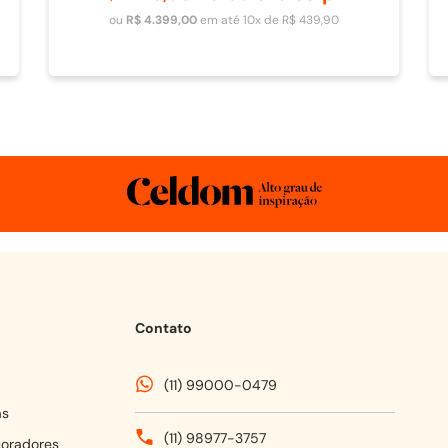
Adicionar ao carrinho
ou
R$
4
.
399
,
00
em até
10
x de
R$
439
,
90
Contato
(11) 99000-0479
as
(11) 98977-3757
coradores