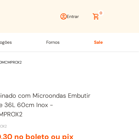
0
Entrar
fogões
fornos
sale
F410MCMPROX2
inado com Microondas Embutir
le 36L 60cm Inox -
MPROX2
OX2
0
,
30
no boleto ou pix