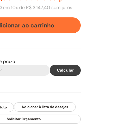
0
em
10
x de
R$
3
.
147
,
40
sem juros
icionar ao carrinho
 e prazo
duto
Solicitar Orçamento