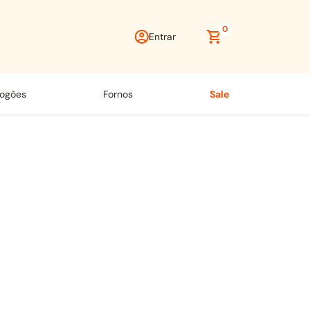
0
Entrar
fogões
fornos
sale