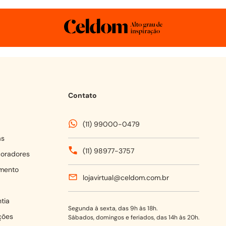
Contato
(11) 99000-0479
as
(11) 98977-3757
coradores
mento
lojavirtual@celdom.com.br
tia
Segunda à sexta, das 9h às 18h.
ções
Sábados, domingos e feriados, das 14h às 20h.